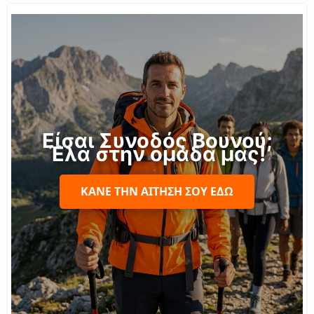
Είσαι Συνοδός Βουνού;
Έλα στην ομάδα μας!
ΚΆΝΕ ΤΗΝ ΑΊΤΗΣΉ ΣΟΥ ΕΔΏ