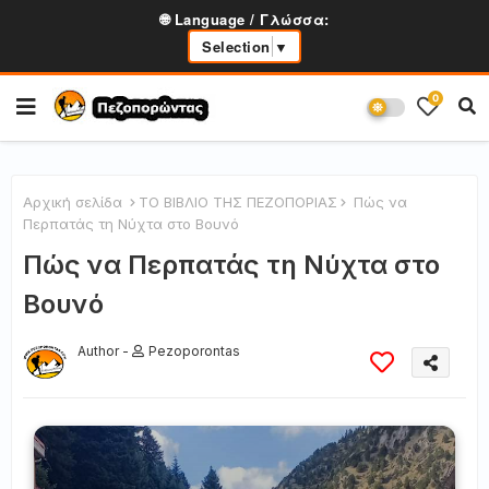
🌐 Language / Γλώσσα:
Selection
▼
0
Αρχική σελίδα
ΤΟ ΒΙΒΛΙΟ ΤΗΣ ΠΕΖΟΠΟΡΙΑΣ
Πώς να
Περπατάς τη Νύχτα στο Βουνό
Πώς να Περπατάς τη Νύχτα στο
Βουνό
Author -
Pezoporontas