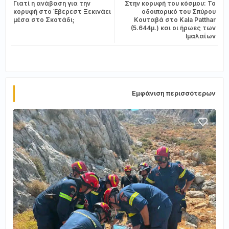
Γιατί η ανάβαση για την
Στην κορυφή του κόσμου: Το
tter
ats
κορυφή στο Έβερεστ Ξεκινάει
οδοιπορικό του Σπύρου
μέσα στο Σκοτάδι;
Κουταβά στο Kala Patthar
(5.644μ.) και οι ήρωες των
app
Ιμαλαΐων
Εμφάνιση περισσότερων