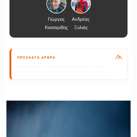
Γιώργος
Ανδρέας
Καισαρίδης
Ξυλιάς
ΠΡΟΣΦΑΤΑ ΑΡΘΡΑ
Όλυμπος: Εθελοντές από Ελλάδα και ΗΠΑ
καθάρισαν τον Θρόνο του Δία