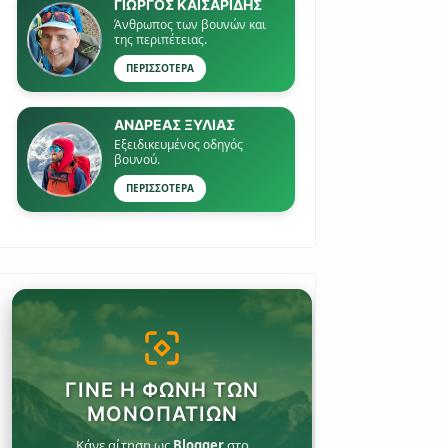
ΓΙΏΡΓΟΣ ΚΑΙΣΑΡΙΔΗΣ
Άνθρωπος των βουνών και
της περιπέτειας.
ΠΕΡΙΣΣΟΤΕΡΑ
ΑΝΔΡΕΑΣ ΞΥΛΙΑΣ
Εξειδικευμένος οδηγός
βουνού.
ΠΕΡΙΣΣΟΤΕΡΑ
ΓΊΝΕ Η ΦΩΝΉ ΤΩΝ
ΜΟΝΟΠΑΤΙΏΝ
Κάνε αίτηση ως
Blogger
στο