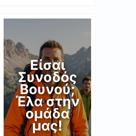
Είσαι
Συνοδός
Βουνού;
Έλα στην
ομάδα
μας!