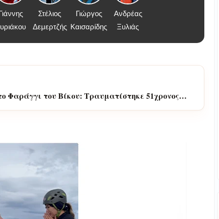
Γιάννης
Στέλιος
Γιώργος
Ανδρέας
υριάκου
Δεμερτζής
Καισαρίδης
Ξυλιάς
το Φαράγγι του Βίκου: Τραυματίστηκε 51χρονος