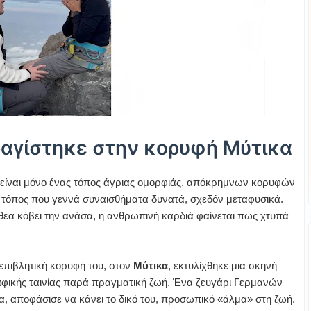
αγίστηκε στην κορυφή Μύτικα
 είναι μόνο ένας τόπος άγριας ομορφιάς, απόκρημνων κορυφών
ας τόπος που γεννά συναισθήματα δυνατά, σχεδόν μεταφυσικά.
η θέα κόβει την ανάσα, η ανθρωπινή καρδιά φαίνεται πως χτυπά
 επιβλητική κορυφή του, στον
Μύτικα
, εκτυλίχθηκε μια σκηνή
αφικής ταινίας παρά πραγματική ζωή. Ένα ζευγάρι Γερμανών
α, αποφάσισε να κάνει το δικό του, προσωπικό «άλμα» στη ζωή.