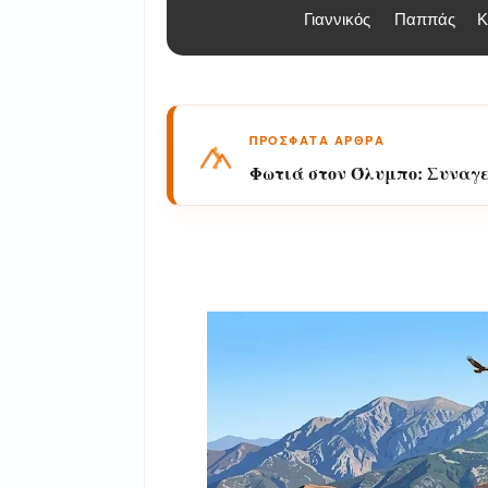
Γιαννικός
Παππάς
Κ
ΠΡΟΣΦΑΤΑ ΑΡΘΡΑ
Γίνε «Συνοδός Βουνού»: Η Ν