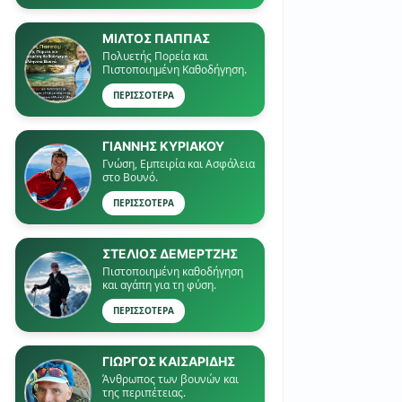
ΜΙΛΤΟΣ ΠΑΠΠΑΣ
Πολυετής Πορεία και
Πιστοποιημένη Καθοδήγηση.
ΠΕΡΙΣΣΟΤΕΡΑ
ΓΙΑΝΝΗΣ ΚΥΡΙΑΚΟΥ
Γνώση, Εμπειρία και Ασφάλεια
στο Βουνό.
ΠΕΡΙΣΣΟΤΕΡΑ
ΣΤΕΛΙΟΣ ΔΕΜΕΡΤΖΗΣ
Πιστοποιημένη καθοδήγηση
και αγάπη για τη φύση.
ΠΕΡΙΣΣΟΤΕΡΑ
ΓΙΏΡΓΟΣ ΚΑΙΣΑΡΙΔΗΣ
Άνθρωπος των βουνών και
της περιπέτειας.