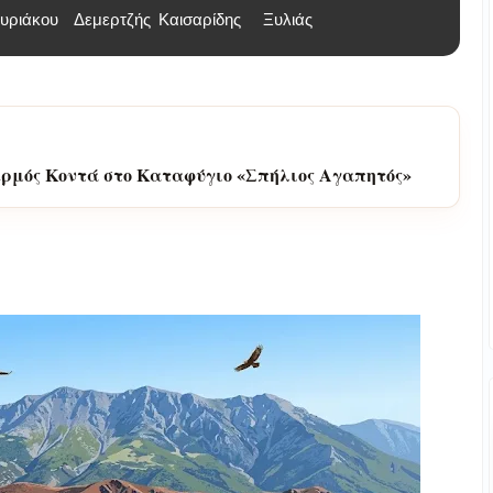
υριάκου
Δεμερτζής
Καισαρίδης
Ξυλιάς
έα Ειδικότητα στην 1η ΣΑΕΚ Λάρισας (2026–2027)