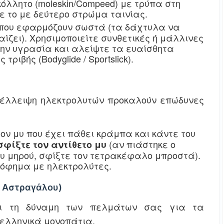
κόλλητο (moleskin/Compeed) με τρύπα στη
ε το με δεύτερο στρώμα ταινίας.
που εφαρμόζουν σωστά (τα δάχτυλα να
αίζει). Χρησιμοποιείτε συνθετικές ή μάλλινες
ην υγρασία και αλείψτε τα ευαίσθητα
τριβής (Bodyglide / Sportslick).
 έλλειψη ηλεκτρολυτών προκαλούν επώδυνες
ον μυ που έχει πάθει κράμπα και κάντε του
(αν πιάστηκε ο
σφίξτε τον αντίθετο μυ
υ μηρού, σφίξτε τον τετρακέφαλο μπροστά).
όφημα με ηλεκτρολύτες.
s Αστραγάλου)
αι τη δύναμη των πελμάτων σας για τα
ελληνικά μονοπάτια.