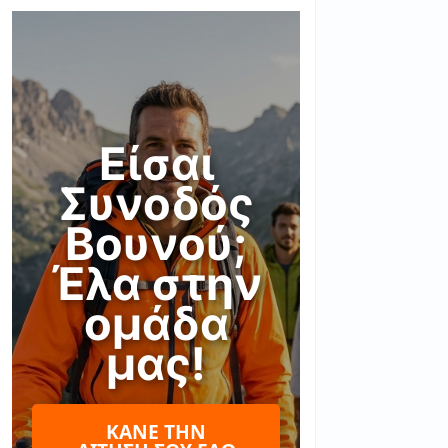
Είσαι
Συνοδός
Βουνού;
Έλα στην
ομάδα
μας!
ΚΆΝΕ ΤΗΝ