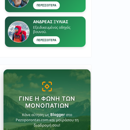
ΠΕΡΙΣΣΟΤΕΡΑ
ΑΝΔΡΕΑΣ ΞΥΛΙΑΣ
Εξειδικευμένος οδηγός
βουνού.
ΠΕΡΙΣΣΟΤΕΡΑ
ΓΊΝΕ Η ΦΩΝΉ ΤΩΝ
ΜΟΝΟΠΑΤΙΏΝ
Κάνε αίτηση ως
Blogger
στο
Pezoporontas.com και μοιράσου τη
διαδρομή σου!