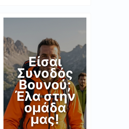
Είσαι
Συνοδός
Βουνού;
Έλα στην
ομάδα
μας!