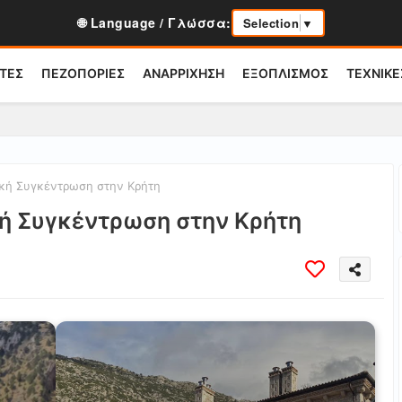
🌐 Language / Γλώσσα:
Selection
▼
ΤΕΣ
ΠΕΖΟΠΟΡΙΕΣ
ΑΝΑΡΡΙΧΗΣΗ
ΕΞΟΠΛΙΣΜΟΣ
ΤΕΧΝΙΚΕ
κή Συγκέντρωση στην Κρήτη
κή Συγκέντρωση στην Κρήτη