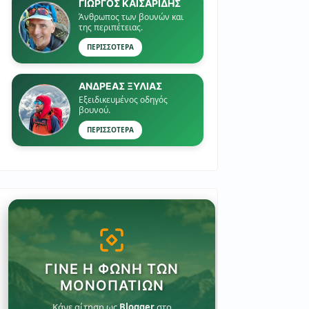
ΓΙΏΡΓΟΣ ΚΑΙΣΑΡΙΔΗΣ
Άνθρωπος των βουνών και
της περιπέτειας.
ΠΕΡΙΣΣΟΤΕΡΑ
ΑΝΔΡΕΑΣ ΞΥΛΙΑΣ
Εξειδικευμένος οδηγός
βουνού.
ΠΕΡΙΣΣΟΤΕΡΑ
ΓΊΝΕ Η ΦΩΝΉ ΤΩΝ
ΜΟΝΟΠΑΤΙΏΝ
Κάνε αίτηση ως
Blogger
στο