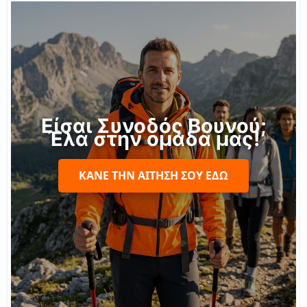
Είσαι Συνοδός Βουνού;
Έλα στην ομάδα μας!
ΚΆΝΕ ΤΗΝ ΑΊΤΗΣΉ ΣΟΥ ΕΔΏ