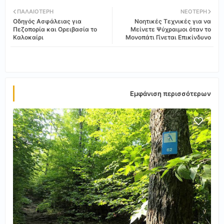
Twi
Wh
ΠΑΛΑΙΌΤΕΡΗ
ΝΕΌΤΕΡΗ
Οδηγός Ασφάλειας για
Νοητικές Τεχνικές για να
tter
ats
Πεζοπορία και Ορειβασία το
Μείνετε Ψύχραιμοι όταν το
Καλοκαίρι
Μονοπάτι Γίνεται Επικίνδυνο
app
Εμφάνιση περισσότερων