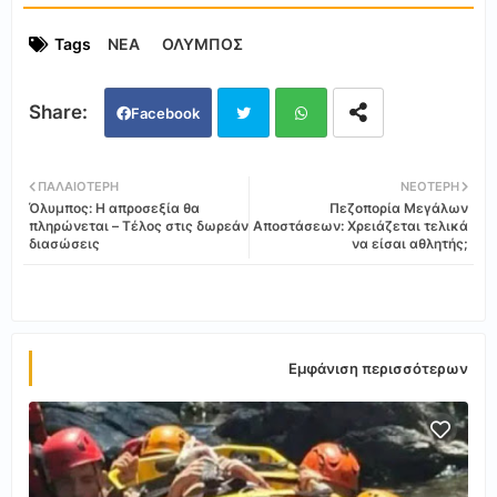
Tags
ΝΕΑ
ΟΛΥΜΠΟΣ
Facebook
Twi
Wh
ΠΑΛΑΙΌΤΕΡΗ
ΝΕΌΤΕΡΗ
Όλυμπος: Η απροσεξία θα
Πεζοπορία Μεγάλων
tter
ats
πληρώνεται – Τέλος στις δωρεάν
Αποστάσεων: Χρειάζεται τελικά
διασώσεις
να είσαι αθλητής;
app
Εμφάνιση περισσότερων