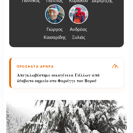
Γιαννικός
Παππάς
Κυριάκου
Δεμερτζής
Γιώργος
Ανδρέας
Καισαρίδης
Ξυλιάς
ΠΡΟΣΦΑΤΑ ΑΡΘΡΑ
Διάσωση πεζοπόρου τουρίστα στην περιοχή
των Κολυμπίων