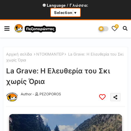
🌐 Language / Γλώσσα:
Selection
▼
0
Αρχική σελίδα
ΝΤΟΚΙΜΑΝΤΕΡ
La Grave: Η Ελευθερία του Σκι
χωρίς Όρια
La Grave: Η Ελευθερία του Σκι
χωρίς Όρια
Author -
PEZOPOROS