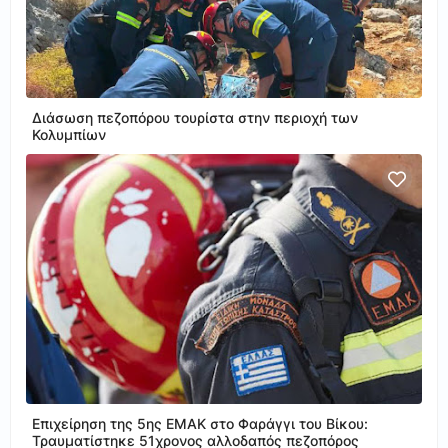
Διάσωση πεζοπόρου τουρίστα στην περιοχή των
Κολυμπίων
Επιχείρηση της 5ης ΕΜΑΚ στο Φαράγγι του Βίκου:
Τραυματίστηκε 51χρονος αλλοδαπός πεζοπόρος