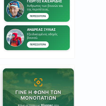
ΓΙΏΡΓΟΣ ΚΑΙΣΑΡΙΔΗΣ
Άνθρωπος των βουνών και
της περιπέτειας.
ΠΕΡΙΣΣΟΤΕΡΑ
ΑΝΔΡΕΑΣ ΞΥΛΙΑΣ
Εξειδικευμένος οδηγός
βουνού.
ΠΕΡΙΣΣΟΤΕΡΑ
ΓΊΝΕ Η ΦΩΝΉ ΤΩΝ
ΜΟΝΟΠΑΤΙΏΝ
Κάνε αίτηση ως
Blogger
στο