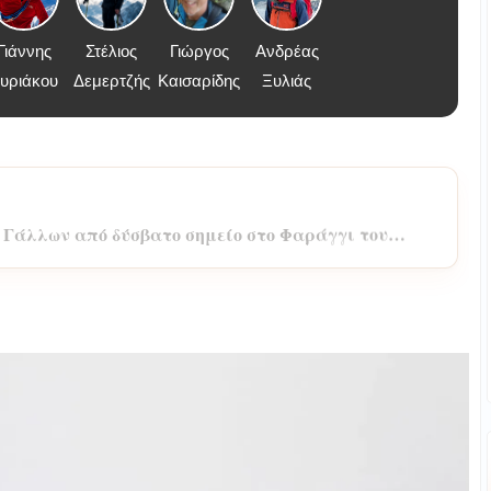
Γιάννης
Στέλιος
Γιώργος
Ανδρέας
υριάκου
Δεμερτζής
Καισαρίδης
Ξυλιάς
 Γάλλων από δύσβατο σημείο στο Φαράγγι του