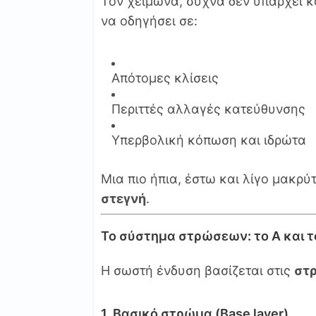
Τον χειμώνα, συχνά δεν υπάρχει κ
να οδηγήσει σε:
Απότομες κλίσεις
Περιττές αλλαγές κατεύθυνσης
Υπερβολική κόπωση και ιδρώτα
Μια πιο ήπια, έστω και λίγο μακρύ
στεγνή
.
Το σύστημα στρώσεων: το Α και τ
Η σωστή ένδυση βασίζεται στις
στ
1. Βασικό στρώμα (Base layer)