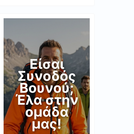
Είσαι
Συνοδός
Βουνού;
Έλα στην
ομάδα
μας!