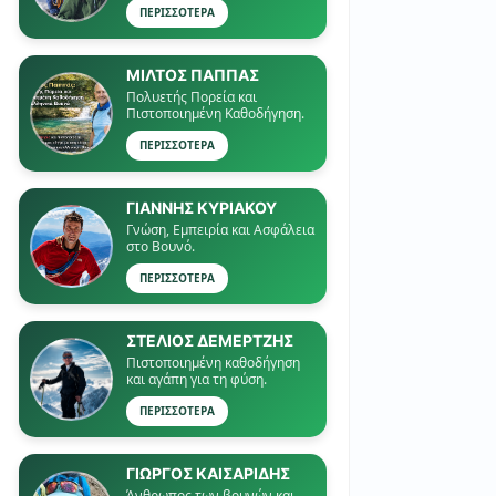
ΠΕΡΙΣΣΟΤΕΡΑ
ΜΙΛΤΟΣ ΠΑΠΠΑΣ
Πολυετής Πορεία και
Πιστοποιημένη Καθοδήγηση.
ΠΕΡΙΣΣΟΤΕΡΑ
ΓΙΑΝΝΗΣ ΚΥΡΙΑΚΟΥ
Γνώση, Εμπειρία και Ασφάλεια
στο Βουνό.
ΠΕΡΙΣΣΟΤΕΡΑ
ΣΤΕΛΙΟΣ ΔΕΜΕΡΤΖΗΣ
Πιστοποιημένη καθοδήγηση
και αγάπη για τη φύση.
ΠΕΡΙΣΣΟΤΕΡΑ
ΓΙΏΡΓΟΣ ΚΑΙΣΑΡΙΔΗΣ
Άνθρωπος των βουνών και