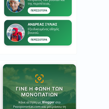
της περιπέτειας.
ΠΕΡΙΣΣΟΤΕΡΑ
ΑΝΔΡΕΑΣ ΞΥΛΙΑΣ
Εξειδικευμένος οδηγός
βουνού.
ΠΕΡΙΣΣΟΤΕΡΑ
ΓΊΝΕ Η ΦΩΝΉ ΤΩΝ
ΜΟΝΟΠΑΤΙΏΝ
Κάνε αίτηση ως
Blogger
στο
Pezoporontas.com και μοιράσου τη