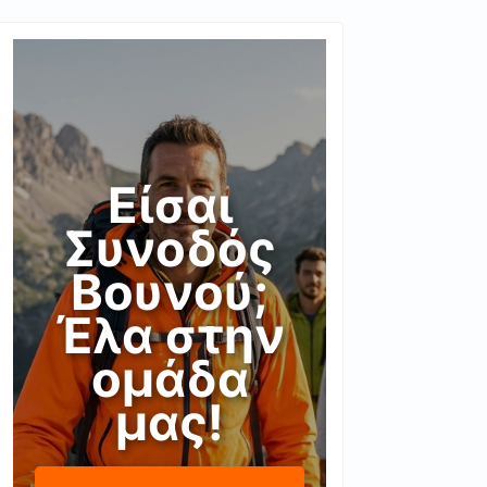
Είσαι
Συνοδός
Βουνού;
Έλα στην
ομάδα
μας!