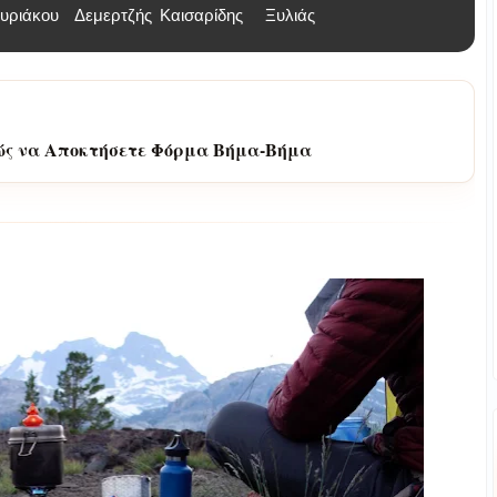
υριάκου
Δεμερτζής
Καισαρίδης
Ξυλιάς
ώς να Αποκτήσετε Φόρμα Βήμα-Βήμα