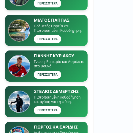
ΠΕΡΙΣΣΟΤΕΡΑ
ΜΙΛΤΟΣ ΠΑΠΠΑΣ
Πολυετής Πορεία και
Πιστοποιημένη Καθοδήγηση.
ΠΕΡΙΣΣΟΤΕΡΑ
ΓΙΑΝΝΗΣ ΚΥΡΙΑΚΟΥ
Γνώση, Εμπειρία και Ασφάλεια
στο Βουνό.
ΠΕΡΙΣΣΟΤΕΡΑ
ΣΤΕΛΙΟΣ ΔΕΜΕΡΤΖΗΣ
Πιστοποιημένη καθοδήγηση
και αγάπη για τη φύση.
ΠΕΡΙΣΣΟΤΕΡΑ
ΓΙΏΡΓΟΣ ΚΑΙΣΑΡΙΔΗΣ
Άνθρωπος των βουνών και