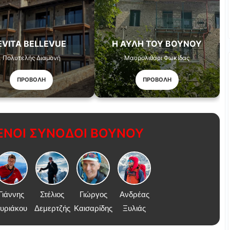
EVITA BELLEVUE
Η ΑΥΛΉ ΤΟΥ ΒΟΥΝΟΎ
Πολυτελής Διαμονή
Μαυρολιθάρι Φωκίδας
ΠΡΟΒΟΛΗ
ΠΡΟΒΟΛΗ
ΝΟΙ ΣΥΝΟΔΟΙ ΒΟΥΝΟΥ
Γιάννης
Στέλιος
Γιώργος
Ανδρέας
υριάκου
Δεμερτζής
Καισαρίδης
Ξυλιάς