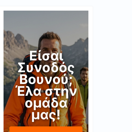
Είσαι
Συνοδός
Βουνού;
Έλα στην
ομάδα
μας!