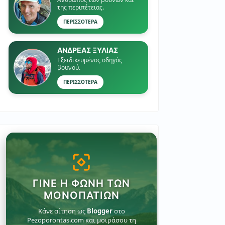
της περιπέτειας.
ΠΕΡΙΣΣΟΤΕΡΑ
ΑΝΔΡΕΑΣ ΞΥΛΙΑΣ
Εξειδικευμένος οδηγός
βουνού.
ΠΕΡΙΣΣΟΤΕΡΑ
ΓΊΝΕ Η ΦΩΝΉ ΤΩΝ
ΜΟΝΟΠΑΤΙΏΝ
Κάνε αίτηση ως
Blogger
στο
Pezoporontas.com και μοιράσου τη