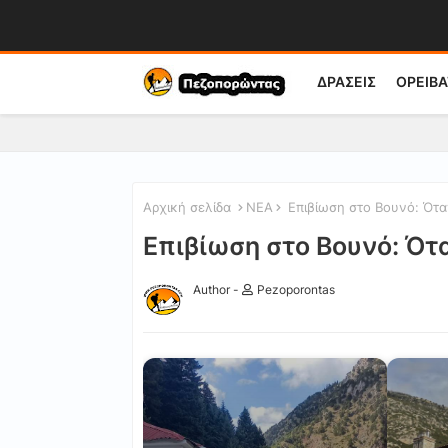
ΔΡΑΣΕΙΣ
ΟΡΕΙΒΑ
Αρχική σελίδα
ΝΕΑ
Επιβίωση στο Βουνό: Ότα
Επιβίωση στο Βουνό: Ότ
Author -
Pezoporontas