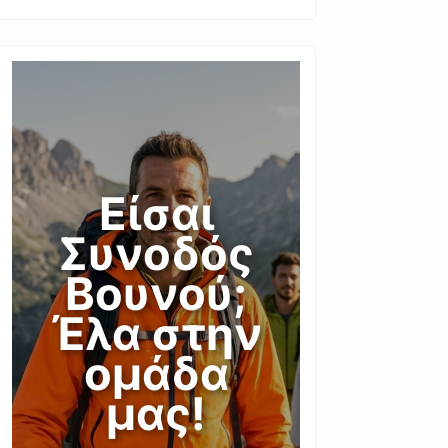
Είσαι
Συνοδός
Βουνού;
Έλα στην
ομάδα
μας!