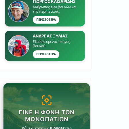
ΓΙΏΡΓΟΣ ΚΑΙΣΑΡΙΔΗΣ
Άνθρωπος των βουνών και
της περιπέτειας.
ΠΕΡΙΣΣΟΤΕΡΑ
ΑΝΔΡΕΑΣ ΞΥΛΙΑΣ
Εξειδικευμένος οδηγός
βουνού.
ΠΕΡΙΣΣΟΤΕΡΑ
ΓΊΝΕ Η ΦΩΝΉ ΤΩΝ
ΜΟΝΟΠΑΤΙΏΝ
Κάνε αίτηση ως
Blogger
στο