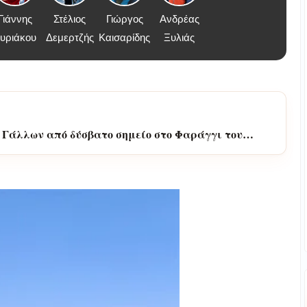
Γιάννης
Στέλιος
Γιώργος
Ανδρέας
υριάκου
Δεμερτζής
Καισαρίδης
Ξυλιάς
 Γάλλων από δύσβατο σημείο στο Φαράγγι του