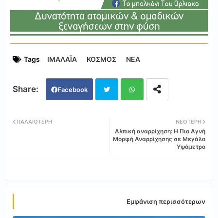
Tags
ΙΜΑΛΑΪΑ
ΚΟΣΜΟΣ
ΝΕΑ
Facebook
Twi
Wh
ΠΑΛΑΙΌΤΕΡΗ
ΝΕΌΤΕΡΗ
Αλπική αναρρίχηση: Η Πιο Αγνή
tter
ats
Μορφή Αναρρίχησης σε Μεγάλο
Υψόμετρο
app
Εμφάνιση περισσότερων