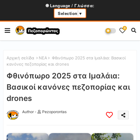
🌐 Language / Γλώσσα:
Selection
▼
0
Αρχική σελίδα
ΝΕΑ
Φθινόπωρο 2025 στα Ιμαλάια: Βασικοί
κανόνες πεζοπορίας και drones
Φθινόπωρο 2025 στα Ιμαλάια:
Βασικοί κανόνες πεζοπορίας και
drones
Author -
Pezoporontas