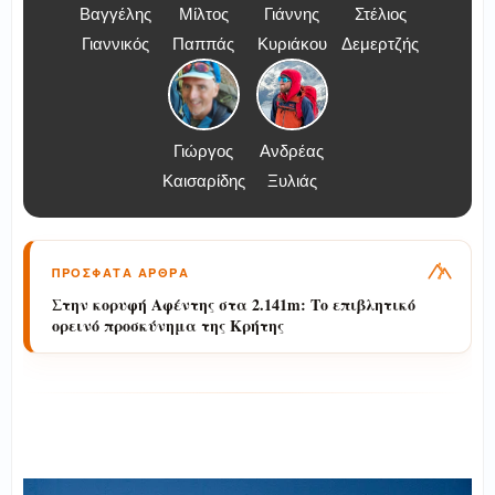
Βαγγέλης
Μίλτος
Γιάννης
Στέλιος
Γιαννικός
Παππάς
Κυριάκου
Δεμερτζής
Γιώργος
Ανδρέας
Καισαρίδης
Ξυλιάς
ΠΡΟΣΦΑΤΑ ΑΡΘΡΑ
Στην κορυφή Αφέντης στα 2.141m: Το επιβλητικό
ορεινό προσκύνημα της Κρήτης