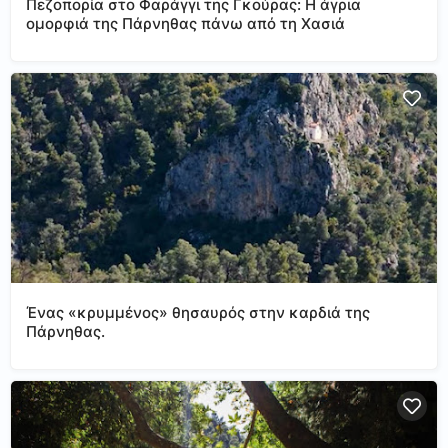
Πεζοπορία στο Φαράγγι της Γκούρας: Η άγρια
ομορφιά της Πάρνηθας πάνω από τη Χασιά
Ένας «κρυμμένος» θησαυρός στην καρδιά της
Πάρνηθας.