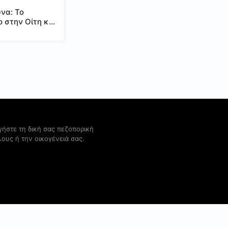
να: Το
ο στην Οίτη και
ώσεις του
όμενου ΑΣΠΗΕ
γήστε τη δική σας πεζοπορική
λους ή την οικογένειά σας.