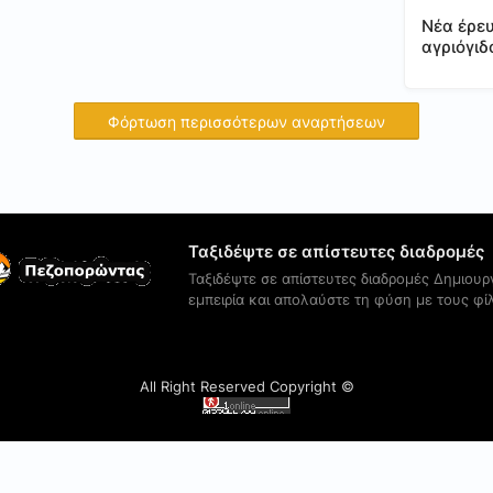
Νέα έρευ
αγριόγιδ
οι επιπτ
σχεδιαζ
Φόρτωση περισσότερων αναρτήσεων
Ταξιδέψτε σε απίστευτες διαδρομές
Ταξιδέψτε σε απίστευτες διαδρομές Δημιουρ
εμπειρία και απολαύστε τη φύση με τους φί
All Right Reserved Copyright ©