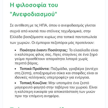
Η φιλοσοφία του
"Ανεφοδιασμού"
Σε αντίθεση με τις ΗΠΑ, όπου ο ανεφοδιασμός γίνεται
συχνά από κουτιά που στέλνεις ταχυδρομικά, στην
Ελλάδα βασιζόμαστε κυρίως στα τοπικά παντοπωλεία
των χωριών. Οι έμπειροι πεζοπόροι μάς προτείνουν:
Ποιότητα έναντι Ποσότητας:
Το ελαιόλαδο είναι
ο καλύτερος φίλος σας. Λίγες σταγόνες σε ένα ξηρό
γεύμα προσθέτουν απαραίτητα λιπαρά χωρίς
περιττό βάρος.
Τοπικά Προϊόντα:
Παξιμάδια, γραβιέρα (αντέχει
στη ζέστη), αποξηραμένα σύκα και σταφίδες είναι οι
ιδανικές «ελληνικές υπερτροφές» για ενέργεια.
Τοπική Κουζίνα:
Μην υποτιμάτε ένα ζεστό
μαγειρευτό φαγητό στην ταβέρνα του χωριού. Είναι
η καλύτερη ευκαιρία για αποκατάσταση των μυών
πριν την επόμενη ανηφόρα.