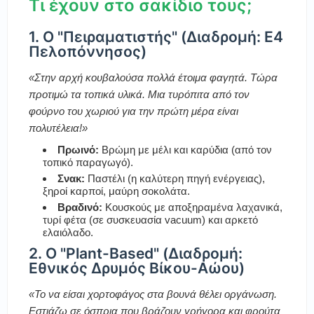
Τι έχουν στο σακίδιο τους;
1. Ο "Πειραματιστής" (Διαδρομή: Ε4
Πελοπόννησος)
«Στην αρχή κουβαλούσα πολλά έτοιμα φαγητά. Τώρα
προτιμώ τα τοπικά υλικά. Μια τυρόπιτα από τον
φούρνο του χωριού για την πρώτη μέρα είναι
πολυτέλεια!»
Πρωινό:
Βρώμη με μέλι και καρύδια (από τον
τοπικό παραγωγό).
Σνακ:
Παστέλι (η καλύτερη πηγή ενέργειας),
ξηροί καρποί, μαύρη σοκολάτα.
Βραδινό:
Κουσκούς με αποξηραμένα λαχανικά,
τυρί φέτα (σε συσκευασία vacuum) και αρκετό
ελαιόλαδο.
2. Ο "Plant-Based" (Διαδρομή:
Εθνικός Δρυμός Βίκου-Αώου)
«Το να είσαι χορτοφάγος στα βουνά θέλει οργάνωση.
Εστιάζω σε όσπρια που βράζουν γρήγορα και φρούτα