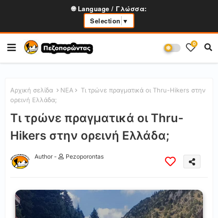
🌐 Language / Γλώσσα:
Selection
▼
0
Αρχική σελίδα
ΝΕΑ
Τι τρώνε πραγματικά οι Thru-Hikers στην
ορεινή Ελλάδα;
Τι τρώνε πραγματικά οι Thru-
Hikers στην ορεινή Ελλάδα;
Author -
Pezoporontas