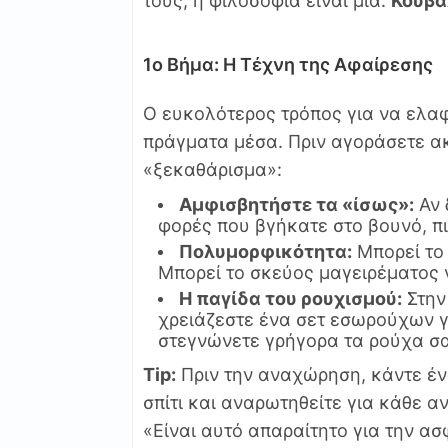
τους, η φιλοσοφία είναι μία:
Κουβα
1ο Βήμα: Η Τέχνη της Αφαίρεσης
Ο ευκολότερος τρόπος για να ελαφρ
πράγματα μέσα. Πριν αγοράσετε α
«ξεκαθάρισμα»:
Αμφισβητήστε τα «ίσως»:
Αν 
φορές που βγήκατε στο βουνό, πι
Πολυμορφικότητα:
Μπορεί το 
Μπορεί το σκεύος μαγειρέματος 
Η παγίδα του ρουχισμού:
Στην
χρειάζεστε ένα σετ εσωρούχων γ
στεγνώνετε γρήγορα τα ρούχα σα
Tip:
Πριν την αναχώρηση, κάντε έν
σπίτι και αναρωτηθείτε για κάθε α
«Είναι αυτό απαραίτητο για την ασ