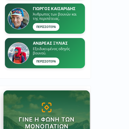
ΓΙΏΡΓΟΣ ΚΑΙΣΑΡΙΔΗΣ
Άνθρωπος των βουνών και
της περιπέτειας.
ΠΕΡΙΣΣΟΤΕΡΑ
ΑΝΔΡΕΑΣ ΞΥΛΙΑΣ
Εξειδικευμένος οδηγός
βουνού.
ΠΕΡΙΣΣΟΤΕΡΑ
ΓΊΝΕ Η ΦΩΝΉ ΤΩΝ
ΜΟΝΟΠΑΤΙΏΝ