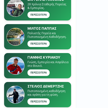
28 Χρόνια Σταθερής Πορείας
& Εμπειρίας.
ΠΕΡΙΣΣΟΤΕΡΑ
ΜΙΛΤΟΣ ΠΑΠΠΑΣ
Πολυετής Πορεία και
Πιστοποιημένη Καθοδήγηση.
ΠΕΡΙΣΣΟΤΕΡΑ
ΓΙΑΝΝΗΣ ΚΥΡΙΑΚΟΥ
Γνώση, Εμπειρία και Ασφάλεια
στο Βουνό.
ΠΕΡΙΣΣΟΤΕΡΑ
ΣΤΕΛΙΟΣ ΔΕΜΕΡΤΖΗΣ
Πιστοποιημένη καθοδήγηση
και αγάπη για τη φύση.
ΠΕΡΙΣΣΟΤΕΡΑ