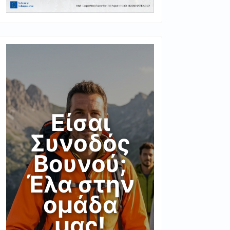
Είσαι
Συνοδός
Βουνού;
Έλα στην
ομάδα
μας!