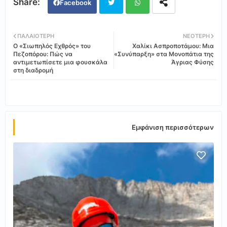
Facebook
Twi
Wh
ΠΑΛΑΙΌΤΕΡΗ
ΝΕΌΤΕΡΗ
Ο «Σιωπηλός Εχθρός» του
Χαλίκι Ασπροποτάμου: Μια
tter
ats
Πεζοπόρου: Πώς να
«Συνύπαρξη» στα Μονοπάτια της
αντιμετωπίσετε μια φουσκάλα
Άγριας Φύσης
στη διαδρομή
app
Εμφάνιση περισσότερων