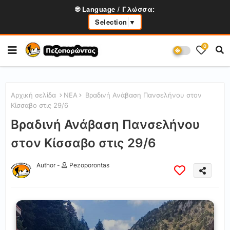
🌐 Language / Γλώσσα:
Selection
▼
0
Αρχική σελίδα
ΝΕΑ
Βραδινή Ανάβαση Πανσελήνου στον
Κίσσαβο στις 29/6
Βραδινή Ανάβαση Πανσελήνου
στον Κίσσαβο στις 29/6
Author -
Pezoporontas