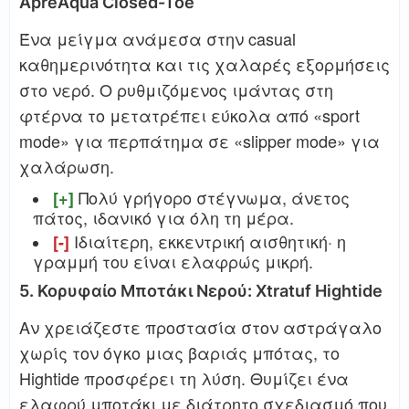
ApreAqua Closed-Toe
Ένα μείγμα ανάμεσα στην casual
καθημερινότητα και τις χαλαρές εξορμήσεις
στο νερό. Ο ρυθμιζόμενος ιμάντας στη
φτέρνα το μετατρέπει εύκολα από «sport
mode» για περπάτημα σε «slipper mode» για
χαλάρωση.
Πολύ γρήγορο στέγνωμα, άνετος
[+]
πάτος, ιδανικό για όλη τη μέρα.
Ιδιαίτερη, εκκεντρική αισθητική· η
[-]
γραμμή του είναι ελαφρώς μικρή.
5. Κορυφαίο Μποτάκι Νερού: Xtratuf Hightide
Αν χρειάζεστε προστασία στον αστράγαλο
χωρίς τον όγκο μιας βαριάς μπότας, το
Hightide προσφέρει τη λύση. Θυμίζει ένα
ελαφρύ μποτάκι με διάτρητο σχεδιασμό που