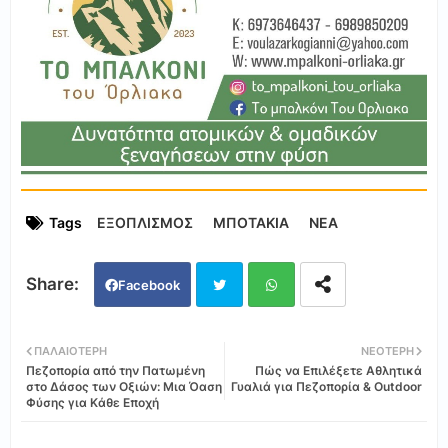
Tags
ΕΞΟΠΛΙΣΜΟΣ
ΜΠΟΤΑΚΙΑ
ΝΕΑ
Facebook
Twi
Wh
ΠΑΛΑΙΌΤΕΡΗ
ΝΕΌΤΕΡΗ
Πεζοπορία από την Πατωμένη
Πώς να Επιλέξετε Αθλητικά
tter
ats
στο Δάσος των Οξιών: Μια Όαση
Γυαλιά για Πεζοπορία & Outdoor
Φύσης για Κάθε Εποχή
app