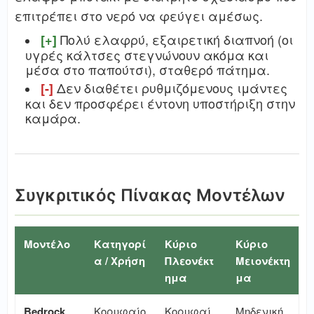
επιτρέπει στο νερό να φεύγει αμέσως.
Πολύ ελαφρύ, εξαιρετική διαπνοή (οι
[+]
υγρές κάλτσες στεγνώνουν ακόμα και
μέσα στο παπούτσι), σταθερό πάτημα.
Δεν διαθέτει ρυθμιζόμενους ιμάντες
[-]
και δεν προσφέρει έντονη υποστήριξη στην
καμάρα.
Συγκριτικός Πίνακας Μοντέλων
Μοντέλο
Κατηγορί
Κύριο
Κύριο
α / Χρήση
Πλεονέκτ
Μειονέκτη
ημα
μα
Bedrock
Κορυφαίο
Κορυφαί
Μηδενική