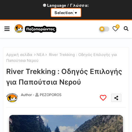
🌐 Language / Γλώσσα:
Selection
▼
0
Αρχική σελίδα
ΝΕΑ
River Trekking : Οδηγός Επιλογής για
Παπούτσια Νερού
River Trekking : Οδηγός Επιλογής
για Παπούτσια Νερού
Author -
PEZOPOROS