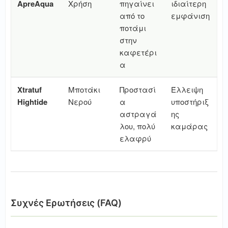
ApreAqua
Χρήση
πηγαίνει
ιδιαίτερη
από το
εμφάνιση
ποτάμι
στην
καφετέρι
α
Xtratuf
Μποτάκι
Προστασί
Έλλειψη
Hightide
Νερού
α
υποστήριξ
αστραγά
ης
λου, πολύ
καμάρας
ελαφρύ
Συχνές Ερωτήσεις (FAQ)