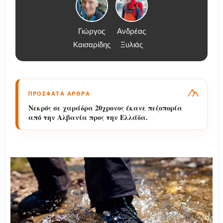
Γιώργος
Ανδρέας
Καισαρίδης
Ξυλιάς
ΠΡΟΣΦΑΤΑ ΑΡΘΡΑ
Τραγωδία στον Όλυμπο: Νεκρός ο 32χρονος
στο ρέμα Ορλιά