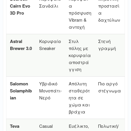
Cairn Evo
Σανδάλι
α
προστασί
3D Pro
πρόσφυση
α
Vibram &
δαχτύλων
αντοχή
Astral
Κορυφαίο
Στυλ
Στενή
Brewer 3.0
Sneaker
πόλης με
γραμμή
κορυφαία
αποστρά
γγιση
Salomon
Υβριδικό
Απόλυτη
Πιο αργό
Solamphib
Μονοπάτι-
σταθερότ
στέγνωμα
ian
Νερό
ητα σε
χώμα και
βράχια
Teva
Casual
Ευέλικτο,
Πολωτική/