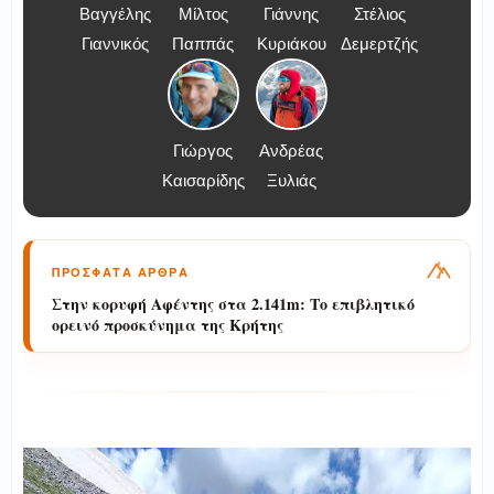
Βαγγέλης
Μίλτος
Γιάννης
Στέλιος
Γιαννικός
Παππάς
Κυριάκου
Δεμερτζής
Γιώργος
Ανδρέας
Καισαρίδης
Ξυλιάς
ΠΡΟΣΦΑΤΑ ΑΡΘΡΑ
Στην κορυφή Αφέντης στα 2.141m: Το επιβλητικό
ορεινό προσκύνημα της Κρήτης