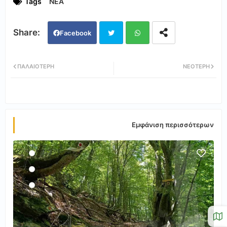
Tags
ΝΕΑ
Facebook
Twi
Wh
ΠΑΛΑΙΌΤΕΡΗ
ΝΕΌΤΕΡΗ
tter
ats
app
Εμφάνιση περισσότερων