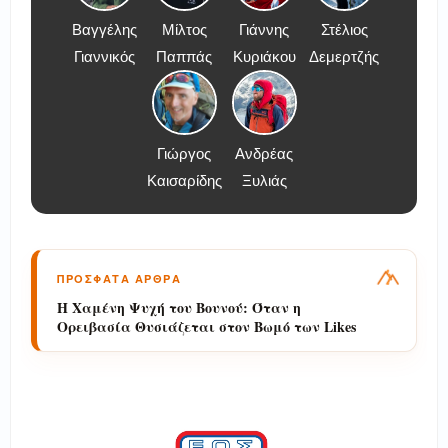
Βαγγέλης
Μίλτος
Γιάννης
Στέλιος
Γιαννικός
Παππάς
Κυριάκου
Δεμερτζής
Γιώργος
Ανδρέας
Καισαρίδης
Ξυλιάς
ΠΡΟΣΦΑΤΑ ΑΡΘΡΑ
Η Χαμένη Ψυχή του Βουνού: Όταν η
Ορειβασία Θυσιάζεται στον Βωμό των Likes