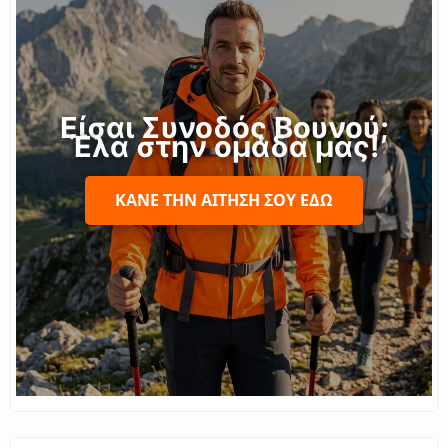
Είσαι Συνοδός Βουνού;
Έλα στην ομάδα μας!
ΚΆΝΕ ΤΗΝ ΑΊΤΗΣΉ ΣΟΥ ΕΔΏ