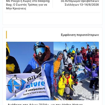
Με Ρούχα ή Χωρίς στο Sleeping
3ο Αντάμωμα Ορειβατικών
tter
ats
Bag; Ο Σωστός Τρόπος για να
Συλλόγων 13-14/6/2026
Μην Κρυώνεις
app
Εμφάνιση περισσότερων
Ανάβαση στο Λένιν 7.134μ, με την Hellas Nature