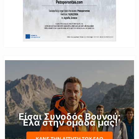
Είσαι Συνοδός Βουνού;
Έλα στην ομάδα μας!
ΚΆΝΕ ΤΗΝ ΑΊΤΗΣΉ ΣΟΥ ΕΔΏ