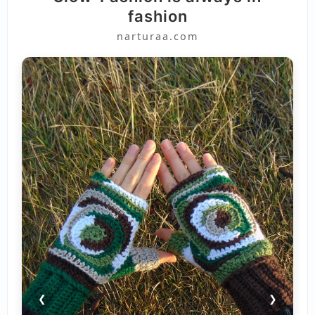
fashion
narturaa.com
❮
❯