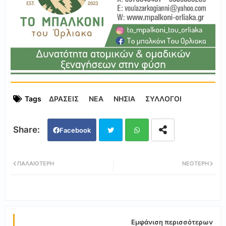
Tags
ΔΡΑΣΕΙΣ
ΝΕΑ
ΝΗΣΙΑ
ΣΥΛΛΟΓΟΙ
Facebook
Twi
Wh
ΠΑΛΑΙΌΤΕΡΗ
ΝΕΌΤΕΡΗ
tter
ats
app
Εμφάνιση περισσότερων