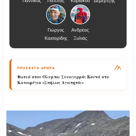
Γιαννικός
Παππάς
Κυριάκου
Δεμερτζής
Γιώργος
Ανδρέας
Καισαρίδης
Ξυλιάς
ΠΡΟΣΦΑΤΑ ΑΡΘΡΑ
Γίνε «Συνοδός Βουνού»: Η Νέα Ειδικότητα
στην 1η ΣΑΕΚ Λάρισας (2026–2027)