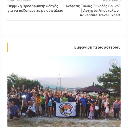
ΠΑΛΑΙΌΤΕΡΗ
ΝΕΌΤΕΡΗ
Θερμική Προσαρμογή: Οδηγός
Ανδρέας Ξυλιάς Συνοδός Βουνού
tter
ats
για να πεζοπορείτε με ασφάλεια
| Αρχηγός Αποστολών |
Adventure Travel Expert
app
Εμφάνιση περισσότερων