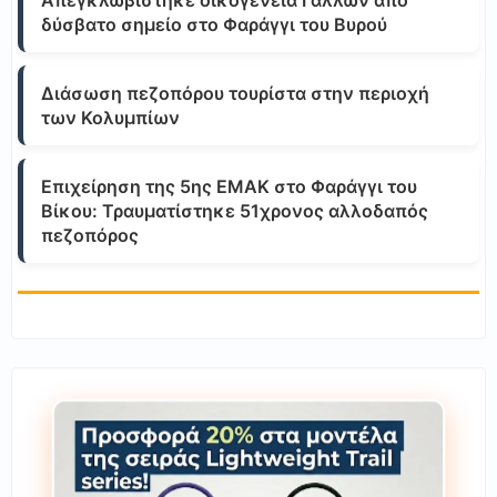
Απεγκλωβίστηκε οικογένεια Γάλλων από
δύσβατο σημείο στο Φαράγγι του Βυρού
Διάσωση πεζοπόρου τουρίστα στην περιοχή
των Κολυμπίων
Επιχείρηση της 5ης ΕΜΑΚ στο Φαράγγι του
Βίκου: Τραυματίστηκε 51χρονος αλλοδαπός
πεζοπόρος