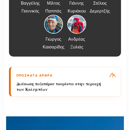
Βαγγέλης
Μίλτος
Γιάννης
Στέλιος
Γιαννικός
Παππάς
Κυριάκου
Δεμερτζής
Γιώργος
Ανδρέας
Καισαρίδης
Ξυλιάς
ΠΡΟΣΦΑΤΑ ΑΡΘΡΑ
Επιχείρηση της 5ης ΕΜΑΚ στο Φαράγγι του
Βίκου: Τραυματίστηκε 51χρονος αλλοδαπός
πεζοπόρος