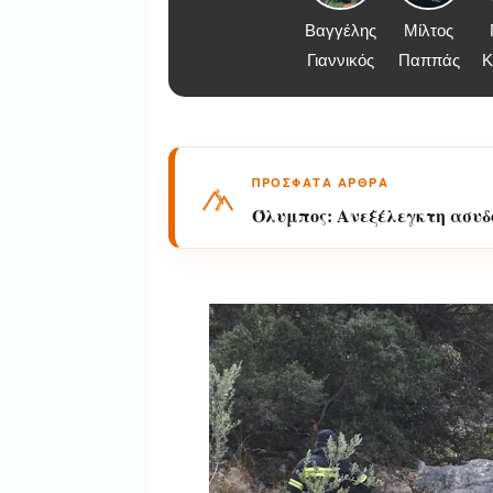
Βαγγέλης
Μίλτος
Γιαννικός
Παππάς
Κ
ΠΡΟΣΦΑΤΑ ΑΡΘΡΑ
Όλυμπος: Ανεξέλεγκτη ασυδ
Ορλιά και η απουσία φύλαξ