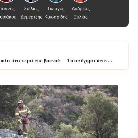
Γιάννης
Στέλιος
Γιώργος
Ανδρέας
υριάκου
Δεμερτζής
Καισαρίδης
Ξυλιάς
οσία στα νερά του βουνού — Το ατύχημα στον
ης