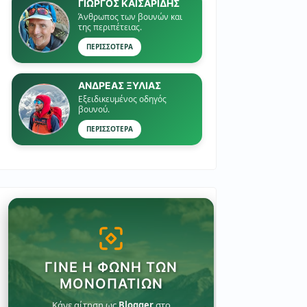
ΓΙΏΡΓΟΣ ΚΑΙΣΑΡΙΔΗΣ
Άνθρωπος των βουνών και
της περιπέτειας.
ΠΕΡΙΣΣΟΤΕΡΑ
ΑΝΔΡΕΑΣ ΞΥΛΙΑΣ
Εξειδικευμένος οδηγός
βουνού.
ΠΕΡΙΣΣΟΤΕΡΑ
ΓΊΝΕ Η ΦΩΝΉ ΤΩΝ
ΜΟΝΟΠΑΤΙΏΝ
Κάνε αίτηση ως
Blogger
στο