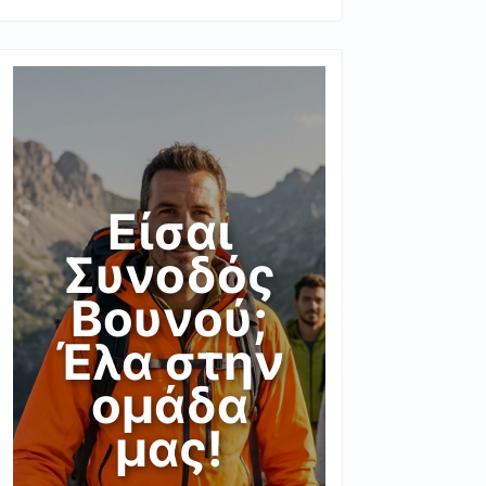
Είσαι
Συνοδός
Βουνού;
Έλα στην
ομάδα
μας!