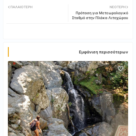
Twi
Wh
ΠΑΛΑΙΌΤΕΡΗ
ΝΕΌΤΕΡΗ
Πρόταση για Μετεωρολογικό
tter
ats
Σταθμό στην Πλάκα Λιτοχώρου
app
Εμφάνιση περισσότερων