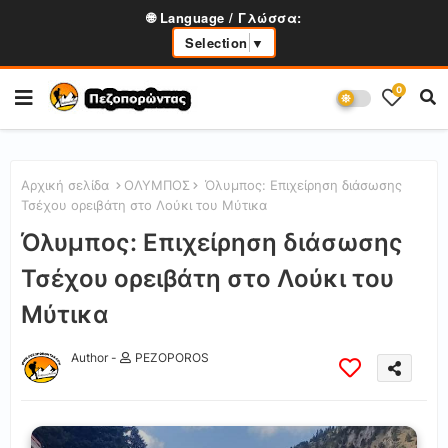
🌐 Language / Γλώσσα:
Selection
▼
0
Αρχική σελίδα
ΟΛΥΜΠΟΣ
Όλυμπος: Επιχείρηση διάσωσης
Τσέχου ορειβάτη στο Λούκι του Μύτικα
Όλυμπος: Επιχείρηση διάσωσης
Τσέχου ορειβάτη στο Λούκι του
Μύτικα
Author -
PEZOPOROS