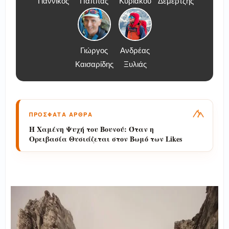
Γιαννικός
Παππάς
Κυριάκου
Δεμερτζής
Γιώργος
Ανδρέας
Καισαρίδης
Ξυλιάς
ΠΡΟΣΦΑΤΑ ΑΡΘΡΑ
Η Χαμένη Ψυχή του Βουνού: Όταν η
Ορειβασία Θυσιάζεται στον Βωμό των Likes