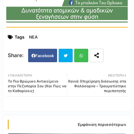
Tags
ΝΕΑ
Facebook
Twi
Wh
ΠΑΛΑΙΌΤΕΡΗ
ΝΕΌΤΕΡΗ
Το Πιο Βρώμικο Αντικείμενο
Χανιά: Επιχείρηση διάσωσης στα
tter
ats
στην Πεζοπορία Σου (Και Πώς να
Φαλάσαρνα – Τραυματίστηκε
το Καθαρίσεις)
περιπατητής
app
Εμφάνιση περισσότερων