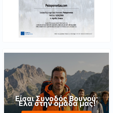
Είσαι Συνοδός Βουνού;
Έλα στην ομάδα μας!