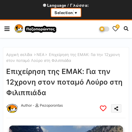
🌐 Language / Γλώσσα:
Selection
▼
0
Αρχική σελίδα
ΝΕΑ
Επιχείρηση της ΕΜΑΚ: Για την 12χρονη
στον ποταμό Λούρο στη Φιλιππιάδα
Επιχείρηση της ΕΜΑΚ: Για την
12χρονη στον ποταμό Λούρο στη
Φιλιππιάδα
Author -
Pezoporontas