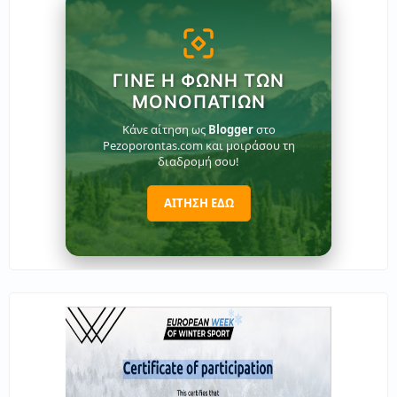
ΓΊΝΕ Η ΦΩΝΉ ΤΩΝ
ΜΟΝΟΠΑΤΙΏΝ
Κάνε αίτηση ως
Blogger
στο
Pezoporontas.com και μοιράσου τη
διαδρομή σου!
ΑΙΤΗΣΗ ΕΔΩ