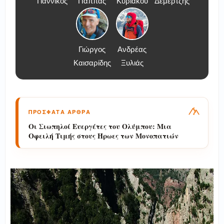
Γιαννικός
Παππάς
Κυριάκου
Δεμερτζής
Γιώργος
Ανδρέας
Καισαρίδης
Ξυλιάς
ΠΡΟΣΦΑΤΑ ΑΡΘΡΑ
Οι Σιωπηλοί Ευεργέτες του Ολύμπου: Μια
Οφειλή Τιμής στους Ήρωες των Μονοπατιών