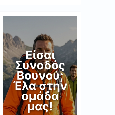
Είσαι
Συνοδός
Βουνού;
Έλα στην
ομάδα
μας!