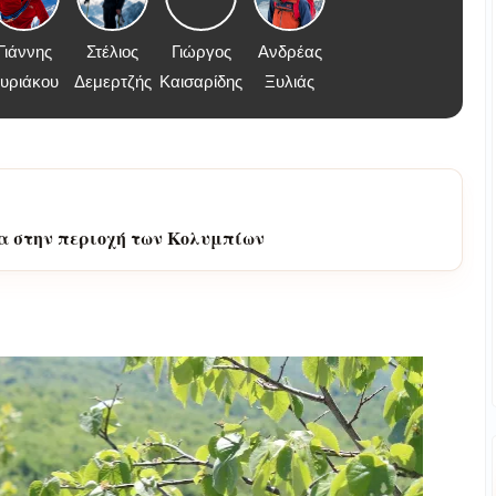
Γιάννης
Στέλιος
Γιώργος
Ανδρέας
υριάκου
Δεμερτζής
Καισαρίδης
Ξυλιάς
το Φαράγγι του Βίκου: Τραυματίστηκε 51χρονος