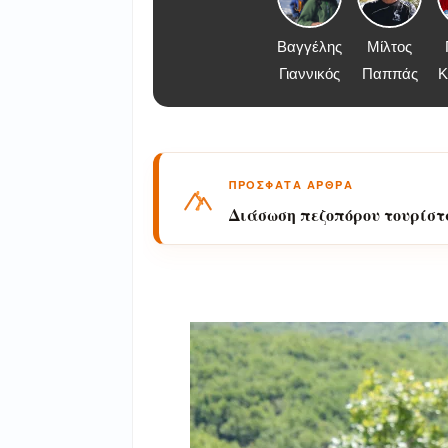
Βαγγέλης
Μίλτος
Γιαννικός
Παππάς
Κ
ΠΡΟΣΦΑΤΑ ΑΡΘΡΑ
Επιχείρηση της 5ης ΕΜΑΚ σ
αλλοδαπός πεζοπόρος