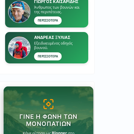
ΓΙΏΡΓΟΣ ΚΑΙΣΑΡΙΔΗΣ
Άνθρωπος των βουνών και
της περιπέτειας.
ΠΕΡΙΣΣΟΤΕΡΑ
ΑΝΔΡΕΑΣ ΞΥΛΙΑΣ
Εξειδικευμένος οδηγός
βουνού.
ΠΕΡΙΣΣΟΤΕΡΑ
ΓΊΝΕ Η ΦΩΝΉ ΤΩΝ
ΜΟΝΟΠΑΤΙΏΝ
Κάνε αίτηση ως
Blogger
στο