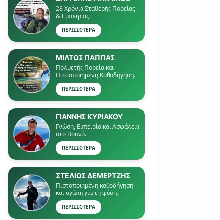
28 Χρόνια Σταθερής Πορείας
& Εμπειρίας.
ΠΕΡΙΣΣΟΤΕΡΑ
ΜΙΛΤΟΣ ΠΑΠΠΑΣ
Πολυετής Πορεία και
Πιστοποιημένη Καθοδήγηση.
ΠΕΡΙΣΣΟΤΕΡΑ
ΓΙΑΝΝΗΣ ΚΥΡΙΑΚΟΥ
Γνώση, Εμπειρία και Ασφάλεια
στο Βουνό.
ΠΕΡΙΣΣΟΤΕΡΑ
ΣΤΕΛΙΟΣ ΔΕΜΕΡΤΖΗΣ
Πιστοποιημένη καθοδήγηση
και αγάπη για τη φύση.
ΠΕΡΙΣΣΟΤΕΡΑ