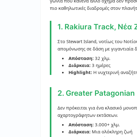
γωνία που κανένα άλλο όχημα δεν προσφέ
πιο καθηλωτικές διαδρομές στον πλανήτ
1. Rakiura Track, Νέα
Στο Stewart Island, νοτίως του Νοτί
απομόνωσης σε δάση με γιγαντιαία δ
Απόσταση:
32 χλμ.
Διάρκεια:
3 ημέρες
Highlight:
Η νυχτερινή αναζήτησ
2. Greater Patagonian 
Δεν πρόκειται για ένα κλασικό μονο
αχαρτογράφητων εκτάσεων.
Απόσταση:
3.000+ χλμ.
Διάρκεια:
Μια ολόκληρη ζωή