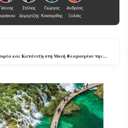
Γιάννης
Στέλιος
Γιώργος
Ανδρέας
υριάκου
Δεμερτζής
Καισαρίδης
Ξυλιάς
οπορία και Κατάνυξη στη Μονή Φλαμουρίου την
εως