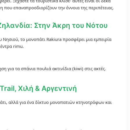
ρει. Ξεχάστε τα τουριστικά κλισέ· αυτές είναι οι δέκα
η που επαναπροσδιορίζουν την έννοια της περιπέτειας.
 Ζηλανδία: Στην Άκρη του Νότου
ου Νησιού, το μονοπάτι Rakiura προσφέρει μια εμπειρία
έντρα rimu.
η για τα σπάνια πουλιά ακτινίδια (kiwi) στις ακτές.
Trail, Χιλή & Αργεντινή
πάτι, αλλά για ένα δίκτυο μονοπατιών κτηνοτρόφων και