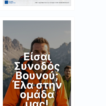
Είσαι
Συνοδός
Βουνού;
Έλα στην
ομάδα
μας!