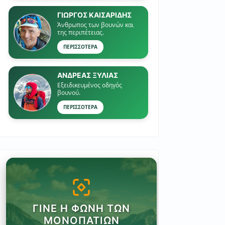
ΓΙΏΡΓΟΣ ΚΑΙΣΑΡΙΔΗΣ
Άνθρωπος των βουνών και
της περιπέτειας.
ΠΕΡΙΣΣΟΤΕΡΑ
ΑΝΔΡΕΑΣ ΞΥΛΙΑΣ
Εξειδικευμένος οδηγός
βουνού.
ΠΕΡΙΣΣΟΤΕΡΑ
ΓΊΝΕ Η ΦΩΝΉ ΤΩΝ
ΜΟΝΟΠΑΤΙΏΝ