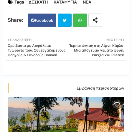
Tags
ΔΕΣΚΑΤΗ
ΚΑΤΑΦΥΓΙΑ
ΝΕΑ
Facebook
Twi
Wh
ΠΑΛΑΙΌΤΕΡΗ
ΝΕΌΤΕΡΗ
Ορειβασία με Ασφάλεια:
Περπατώντας στη Λίμνη Κάρλα:
tter
ats
Γνωρίστε τους Συνεργαζόμενους
Μια απόγευμα γεμάτο φύση,
Οδηγούς & Συνοδούς Βουνού
ευεξία και Pilates!
app
Εμφάνιση περισσότερων