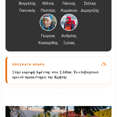
Βαγγέλης
Μίλτος
Γιάννης
Στέλιος
Γιαννικός
Παππάς
Κυριάκου
Δεμερτζής
Γιώργος
Ανδρέας
Καισαρίδης
Ξυλιάς
ΠΡΟΣΦΑΤΑ ΑΡΘΡΑ
Στην κορυφή Αφέντης στα 2.141m: Το επιβλητικό
ορεινό προσκύνημα της Κρήτης