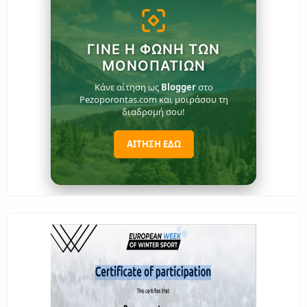
ΓΊΝΕ Η ΦΩΝΉ ΤΩΝ
ΜΟΝΟΠΑΤΙΏΝ
Κάνε αίτηση ως
Blogger
στο
Pezoporontas.com και μοιράσου τη
διαδρομή σου!
ΑΙΤΗΣΗ ΕΔΩ