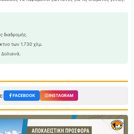
ς διαδρομής.
κτυο των 1.730 χλμ.
 Δολιανά.
ς:
FACEBOOK
INSTAGRAM