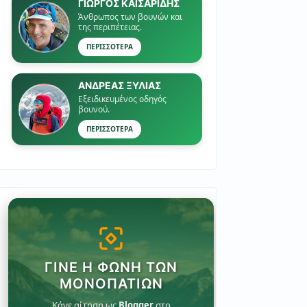
ΓΙΏΡΓΟΣ ΚΑΙΣΑΡΙΔΗΣ
Άνθρωπος των βουνών και
της περιπέτειας.
ΠΕΡΙΣΣΟΤΕΡΑ
ΑΝΔΡΕΑΣ ΞΥΛΙΑΣ
Εξειδικευμένος οδηγός
βουνού.
ΠΕΡΙΣΣΟΤΕΡΑ
ΓΊΝΕ Η ΦΩΝΉ ΤΩΝ
ΜΟΝΟΠΑΤΙΏΝ
Κάνε αίτηση ως
Blogger
στο