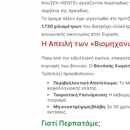
ΚοινΣΕπ «5ΕΝΤΕ» εργάζονται πυρετωδώς γι
παράλια της Αρκαδίας.
Το όραμα πλέον έχει γιγαντωθεί στο πρότ
1.730 χιλιομέτρων
που διατρέχει ολόκλη
κοινωνικής οικονομίας στην Ευρώπη.
Η Απειλή των «Βιομηχα
Πίσω από την ειδυλλιακή εικόνα, επικρατ
κορυφές των βουνών. Ο
Θανάσης Χωματ
Τρίπολης) προειδοποιούν:
Περιβαλλοντικό Αποτύπωμα:
Το Μα
κεφαλληνιακής ελάτης.
Τουριστική Υπονόμευση:
Η εκβιομη
τουρισμό.
Μη αναστρέψιμη βλάβη:
Σε 30 χρόν
εκτάσεις.
Γιατί Περπατάμε;