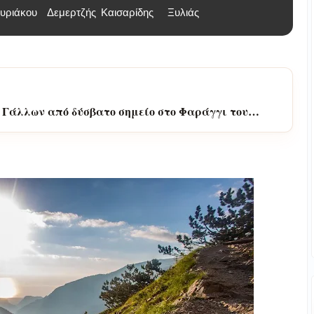
υριάκου
Δεμερτζής
Καισαρίδης
Ξυλιάς
α στην περιοχή των Κολυμπίων