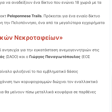
α να αναδείξουν ένα δίκτυο που ενώνει 18 χωριά με τα
ζεκτ
Peloponnese Trails
. Πρόκειται για ένα ενιαίο δίκτυο
ρη την Πελοπόννησο, ένα από τα μεγαλύτερα εγχειρήματα
νικών Νεκροταφείων»
εί ανησυχία για την εγκατάσταση ανεμογεννητριών στις
άς
(ΣΑΟΟ) και ο
Γιώργος Παναγιωτόπουλος
(ΕΟΣ
ίναλο φιλοξενεί το πιο εμβληματικό δάσος
χάνιση των κορυφογραμμών διώχνει τον εναλλακτικό
ια θα μείνουν πίσω μεταλλικά κουφάρια σε παρθένες