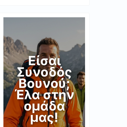
Είσαι
Συνοδός
Βουνού;
Έλα στην
ομάδα
μας!