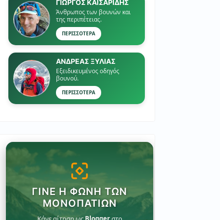
ΓΙΏΡΓΟΣ ΚΑΙΣΑΡΙΔΗΣ
Άνθρωπος των βουνών και
της περιπέτειας.
ΠΕΡΙΣΣΟΤΕΡΑ
ΑΝΔΡΕΑΣ ΞΥΛΙΑΣ
Εξειδικευμένος οδηγός
βουνού.
ΠΕΡΙΣΣΟΤΕΡΑ
ΓΊΝΕ Η ΦΩΝΉ ΤΩΝ
ΜΟΝΟΠΑΤΙΏΝ
Κάνε αίτηση ως
Blogger
στο