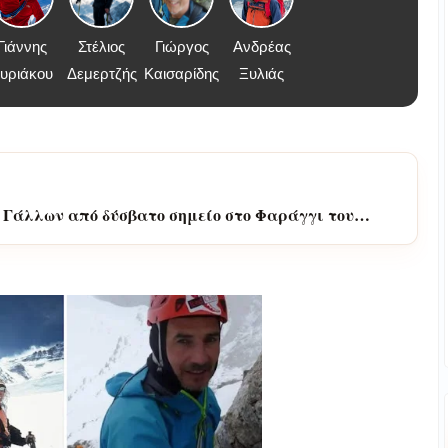
Γιάννης
Στέλιος
Γιώργος
Ανδρέας
υριάκου
Δεμερτζής
Καισαρίδης
Ξυλιάς
 Γάλλων από δύσβατο σημείο στο Φαράγγι του