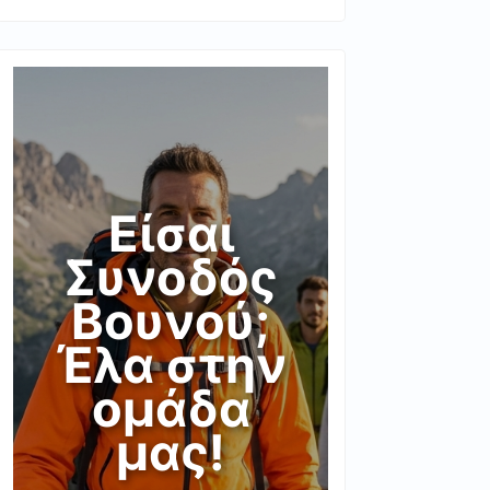
Είσαι
Συνοδός
Βουνού;
Έλα στην
ομάδα
μας!