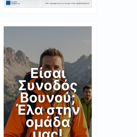
Είσαι
Συνοδός
Βουνού;
Έλα στην
ομάδα
μας!