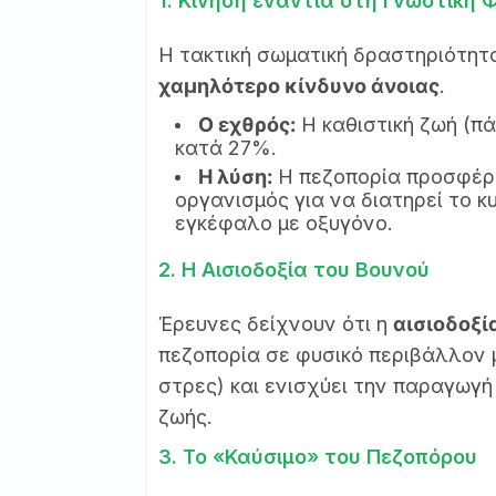
1. Κίνηση ενάντια στη Γνωστική 
Η τακτική σωματική δραστηριότητα
χαμηλότερο κίνδυνο άνοιας
.
Ο εχθρός:
Η καθιστική ζωή (πά
κατά 27%.
Η λύση:
Η πεζοπορία προσφέρει
οργανισμός για να διατηρεί το 
εγκέφαλο με οξυγόνο.
2. Η Αισιοδοξία του Βουνού
Έρευνες δείχνουν ότι η
αισιοδοξί
πεζοπορία σε φυσικό περιβάλλον μ
στρες) και ενισχύει την παραγωγ
ζωής.
3. Το «Καύσιμο» του Πεζοπόρου