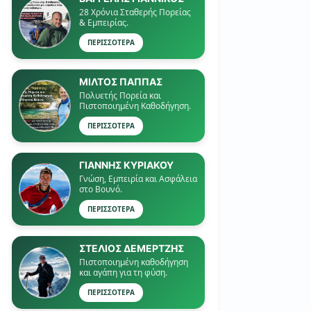
28 Χρόνια Σταθερής Πορείας
& Εμπειρίας.
ΠΕΡΙΣΣΟΤΕΡΑ
ΜΙΛΤΟΣ ΠΑΠΠΑΣ
Πολυετής Πορεία και
Πιστοποιημένη Καθοδήγηση.
ΠΕΡΙΣΣΟΤΕΡΑ
ΓΙΑΝΝΗΣ ΚΥΡΙΑΚΟΥ
Γνώση, Εμπειρία και Ασφάλεια
στο Βουνό.
ΠΕΡΙΣΣΟΤΕΡΑ
ΣΤΕΛΙΟΣ ΔΕΜΕΡΤΖΗΣ
Πιστοποιημένη καθοδήγηση
και αγάπη για τη φύση.
ΠΕΡΙΣΣΟΤΕΡΑ