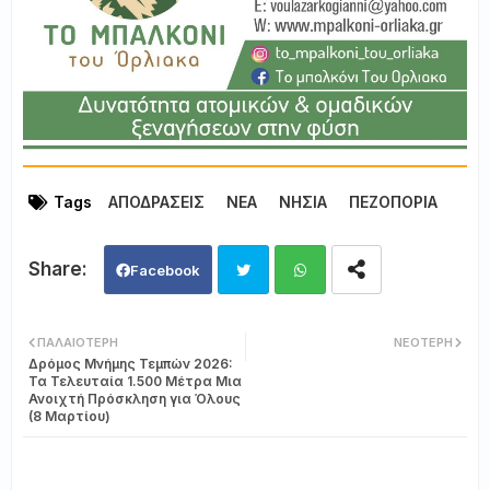
Tags
ΑΠΟΔΡΑΣΕΙΣ
ΝΕΑ
ΝΗΣΙΑ
ΠΕΖΟΠΟΡΙΑ
Facebook
Twi
Wh
ΠΑΛΑΙΌΤΕΡΗ
ΝΕΌΤΕΡΗ
Δρόμος Μνήμης Τεμπών 2026:
tter
ats
Τα Τελευταία 1.500 Μέτρα Μια
Ανοιχτή Πρόσκληση για Όλους
(8 Μαρτίου)
app