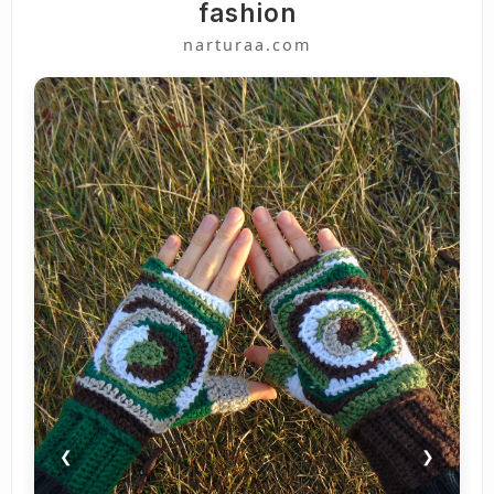
fashion
narturaa.com
❮
❯