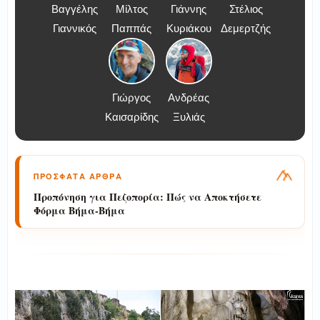
Βαγγέλης
Μίλτος
Γιάννης
Στέλιος
Γιαννικός
Παππάς
Κυριάκου
Δεμερτζής
Γιώργος
Ανδρέας
Καισαρίδης
Ξυλιάς
ΠΡΟΣΦΑΤΑ ΑΡΘΡΑ
Προπόνηση για Πεζοπορία: Πώς να Αποκτήσετε
Φόρμα Βήμα-Βήμα