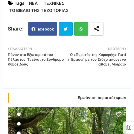
Tags
ΝΕΑ
ΤΕΧΝΙΚΕΣ
ΤΟ ΒΙΒΛΙΟ ΤΗΣ ΠΕΖΟΠΟΡΙΑΣ
Facebook
Twi
Wh
ΠΑΛΑΙΌΤΕΡΗ
ΝΕΌΤΕΡΗ
Πόνος στο Εξωτερικό του
Ο «Πυρετός της Κορυφής»: Γιατί
tter
ats
Πέλματος: Τι είναι το Σύνδρομο
η Εμμονή με τον Στόχο μπορεί να
Κυβοειδούς
αποβεί Μοιραία
app
Εμφάνιση περισσότερων