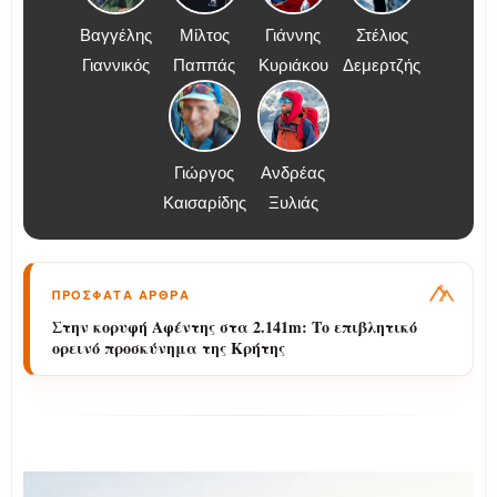
Βαγγέλης
Μίλτος
Γιάννης
Στέλιος
Γιαννικός
Παππάς
Κυριάκου
Δεμερτζής
Γιώργος
Ανδρέας
Καισαρίδης
Ξυλιάς
ΠΡΟΣΦΑΤΑ ΑΡΘΡΑ
Στην κορυφή Αφέντης στα 2.141m: Το επιβλητικό
ορεινό προσκύνημα της Κρήτης