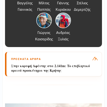
Βαγγέλης
Μίλτος
Γιάννης
Στέλιος
Γιαννικός
Παππάς
Κυριάκου
Δεμερτζής
Γιώργος
Ανδρέας
Καισαρίδης
Ξυλιάς
ΠΡΟΣΦΑΤΑ ΑΡΘΡΑ
Στην κορυφή Αφέντης στα 2.141m: Το επιβλητικό
ορεινό προσκύνημα της Κρήτης