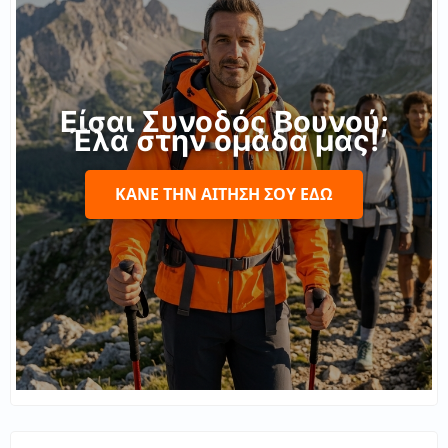
Είσαι Συνοδός Βουνού;
Έλα στην ομάδα μας!
ΚΆΝΕ ΤΗΝ ΑΊΤΗΣΉ ΣΟΥ ΕΔΏ