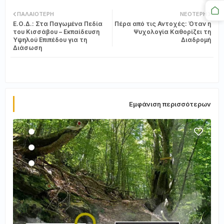
Twi
Wh
ΠΑΛΑΙΌΤΕΡΗ
ΝΕΌΤΕΡΗ
Ε.Ο.Δ.: Στα Παγωμένα Πεδία
Πέρα από τις Αντοχές: Όταν η
tter
ats
του Κισσάβου – Εκπαίδευση
Ψυχολογία Καθορίζει τη
Υψηλού Επιπέδου για τη
Διαδρομή
Διάσωση
app
Εμφάνιση περισσότερων