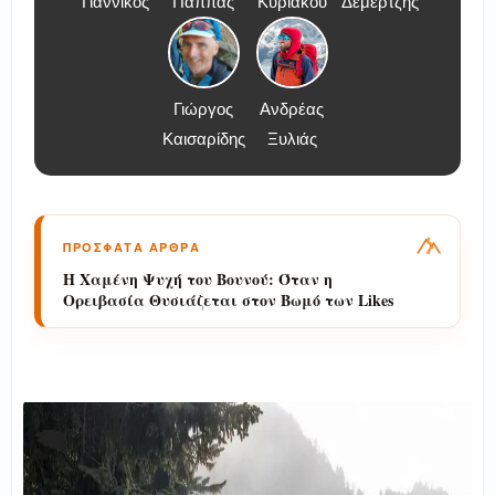
Γιαννικός
Παππάς
Κυριάκου
Δεμερτζής
Γιώργος
Ανδρέας
Καισαρίδης
Ξυλιάς
ΠΡΟΣΦΑΤΑ ΑΡΘΡΑ
Οδοιπορικό στο Πήλιο: Πεζοπορία και
Κατάνυξη στη Μονή Φλαμουρίου την
Παραμονή της Μεταμορφώσεως