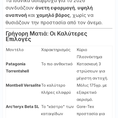
Τα ιδανικά αδιάβροχα για το 2026
συνδυάζουν
άνετη εφαρμογή
,
υψηλή
αναπνοή
και
χαμηλό βάρος
, χωρίς να
θυσιάζουν την προστασία από τον άνεμο.
Γρήγορη Ματιά: Οι Καλύτερες
Επιλογές
Μοντέλο
Χαρακτηρισμός
Κύριο
Πλεονέκτημα
Patagonia
Το πιο ανθεκτικό
Κατασκευή 3
Torrentshell
στρώσεων για
μέγιστη αντοχή.
Montbell Versalite
Το καλύτερο
Μόλις 175γρ. με
πλήρες ελαφρύ
εξαιρετικό
αερισμό.
Arc'teryx Beta SL
Το "κάστρο" των
Gore-Tex
καταιγίδων
προστασία για