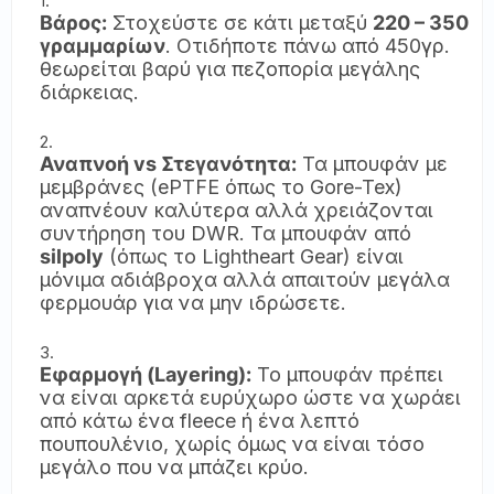
Βάρος:
Στοχεύστε σε κάτι μεταξύ
220 – 350
γραμμαρίων
. Οτιδήποτε πάνω από 450γρ.
θεωρείται βαρύ για πεζοπορία μεγάλης
διάρκειας.
Αναπνοή vs Στεγανότητα:
Τα μπουφάν με
μεμβράνες (ePTFE όπως το Gore-Tex)
αναπνέουν καλύτερα αλλά χρειάζονται
συντήρηση του DWR. Τα μπουφάν από
silpoly
(όπως το Lightheart Gear) είναι
μόνιμα αδιάβροχα αλλά απαιτούν μεγάλα
φερμουάρ για να μην ιδρώσετε.
Εφαρμογή (Layering):
Το μπουφάν πρέπει
να είναι αρκετά ευρύχωρο ώστε να χωράει
από κάτω ένα fleece ή ένα λεπτό
πουπουλένιο, χωρίς όμως να είναι τόσο
μεγάλο που να μπάζει κρύο.