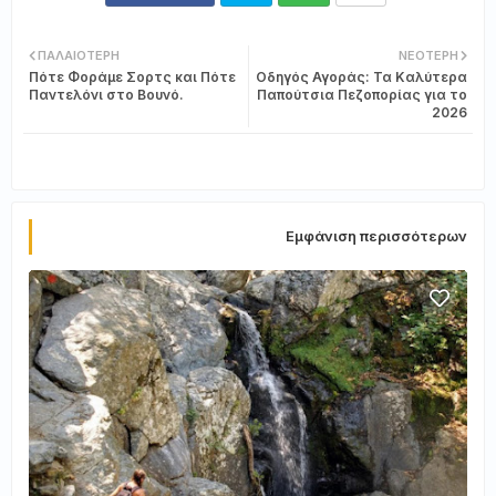
Twi
Wh
ΠΑΛΑΙΌΤΕΡΗ
ΝΕΌΤΕΡΗ
Πότε Φοράμε Σορτς και Πότε
Οδηγός Αγοράς: Τα Καλύτερα
tter
ats
Παντελόνι στο Βουνό.
Παπούτσια Πεζοπορίας για το
2026
app
Εμφάνιση περισσότερων