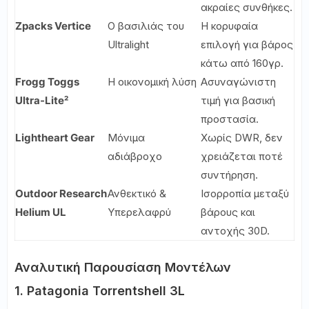
ακραίες συνθήκες.
Zpacks Vertice
Ο βασιλιάς του
Η κορυφαία
Ultralight
επιλογή για βάρος
κάτω από 160γρ.
Frogg Toggs
Η οικονομική λύση
Ασυναγώνιστη
Ultra-Lite²
τιμή για βασική
προστασία.
Lightheart Gear
Μόνιμα
Χωρίς DWR, δεν
αδιάβροχο
χρειάζεται ποτέ
συντήρηση.
Outdoor Research
Ανθεκτικό &
Ισορροπία μεταξύ
Helium UL
Υπερελαφρύ
βάρους και
αντοχής 30D.
Αναλυτική Παρουσίαση Μοντέλων
1. Patagonia Torrentshell 3L