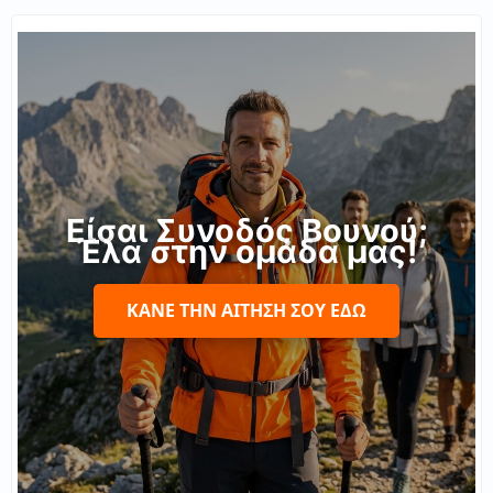
Είσαι Συνοδός Βουνού;
Έλα στην ομάδα μας!
ΚΆΝΕ ΤΗΝ ΑΊΤΗΣΉ ΣΟΥ ΕΔΏ