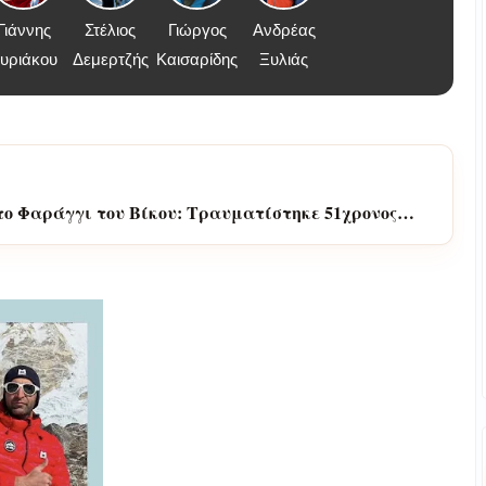
Γιάννης
Στέλιος
Γιώργος
Ανδρέας
υριάκου
Δεμερτζής
Καισαρίδης
Ξυλιάς
το Φαράγγι του Βίκου: Τραυματίστηκε 51χρονος