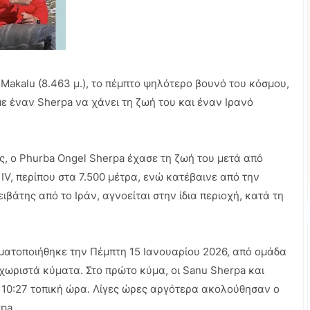
Makalu (8.463 μ.), το πέμπτο ψηλότερο βουνό του κόσμου,
ε έναν Sherpa να χάνει τη ζωή του και έναν Ιρανό
ς, ο Phurba Ongel Sherpa έχασε τη ζωή του μετά από
V, περίπου στα 7.500 μέτρα, ενώ κατέβαινε από την
ιβάτης από το Ιράν, αγνοείται στην ίδια περιοχή, κατά τη
ατοποιήθηκε την Πέμπτη 15 Ιανουαρίου 2026, από ομάδα
εχωριστά κύματα. Στο πρώτο κύμα, οι Sanu Sherpa και
ς 10:27 τοπική ώρα. Λίγες ώρες αργότερα ακολούθησαν ο
pa.