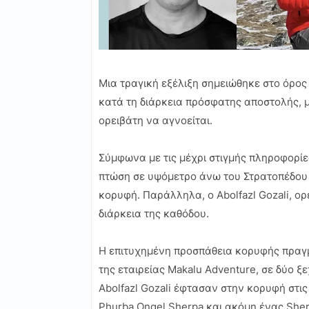
Μια τραγική εξέλιξη σημειώθηκε στο όρος 
κατά τη διάρκεια πρόσφατης αποστολής, μ
ορειβάτη να αγνοείται.
Σύμφωνα με τις μέχρι στιγμής πληροφορίε
πτώση σε υψόμετρο άνω του Στρατοπέδου I
κορυφή. Παράλληλα, ο Abolfazl Gozali, ορε
διάρκεια της καθόδου.
Η επιτυχημένη προσπάθεια κορυφής πραγμ
της εταιρείας Makalu Adventure, σε δύο ξ
Abolfazl Gozali έφτασαν στην κορυφή στι
Phurba Ongel Sherpa και ακόμη ένας Sher