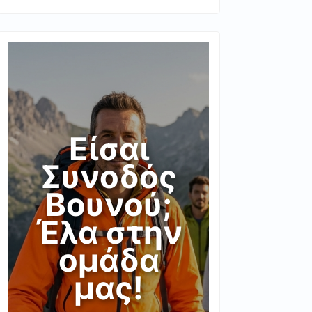
Είσαι
Συνοδός
Βουνού;
Έλα στην
ομάδα
μας!