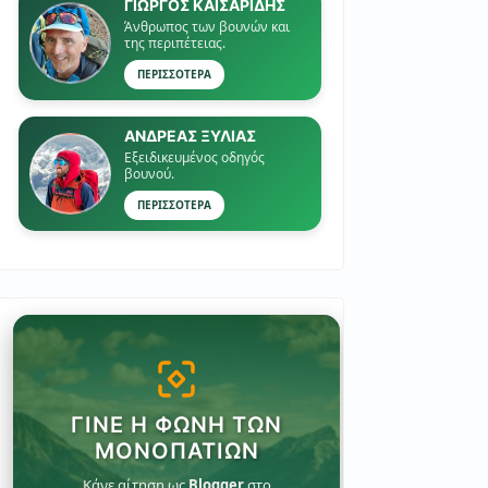
ΓΙΏΡΓΟΣ ΚΑΙΣΑΡΙΔΗΣ
Άνθρωπος των βουνών και
της περιπέτειας.
ΠΕΡΙΣΣΟΤΕΡΑ
ΑΝΔΡΕΑΣ ΞΥΛΙΑΣ
Εξειδικευμένος οδηγός
βουνού.
ΠΕΡΙΣΣΟΤΕΡΑ
ΓΊΝΕ Η ΦΩΝΉ ΤΩΝ
ΜΟΝΟΠΑΤΙΏΝ
Κάνε αίτηση ως
Blogger
στο