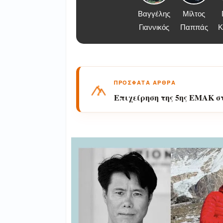
Βαγγέλης
Μίλτος
Γιαννικός
Παππάς
Κ
ΠΡΟΣΦΑΤΑ ΑΡΘΡΑ
Επιχείρηση της 5ης ΕΜΑΚ σ
αλλοδαπός πεζοπόρος