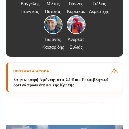
Βαγγέλης
Μίλτος
Γιάννης
Στέλιος
Γιαννικός
Παππάς
Κυριάκου
Δεμερτζής
Γιώργος
Ανδρέας
Καισαρίδης
Ξυλιάς
ΠΡΟΣΦΑΤΑ ΑΡΘΡΑ
Στην κορυφή Αφέντης στα 2.141m: Το επιβλητικό
ορεινό προσκύνημα της Κρήτης