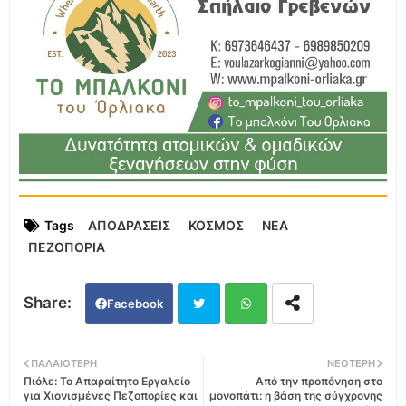
Tags
ΑΠΟΔΡΑΣΕΙΣ
ΚΟΣΜΟΣ
ΝΕΑ
ΠΕΖΟΠΟΡΙΑ
Facebook
Twi
Wh
ΠΑΛΑΙΌΤΕΡΗ
ΝΕΌΤΕΡΗ
Πιόλε: Το Απαραίτητο Εργαλείο
Από την προπόνηση στο
tter
ats
για Χιονισμένες Πεζοπορίες και
μονοπάτι: η βάση της σύγχρονης