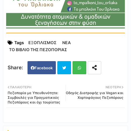
Tags
ΕΞΟΠΛΙΣΜΟΣ
ΝΕΑ
ΤΟ ΒΙΒΛΙΟ ΤΗΣ ΠΕΖΟΠΟΡΙΑΣ
Facebook
Twi
Wh
ΠΑΛΑΙΌΤΕΡΗ
ΝΕΌΤΕΡΗ
Πεζοπορία με Υπευθυνότητα:
Οδηγός Διατροφής για Vegan και
tter
ats
Συμβουλές για Πραγματικούς
Χορτοφάγους Πεζοπόρους
Πεζοπόρους και όχι τουρίστας
app