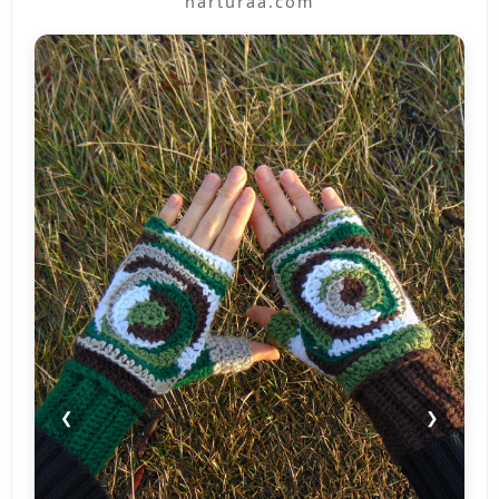
narturaa.com
❮
❯