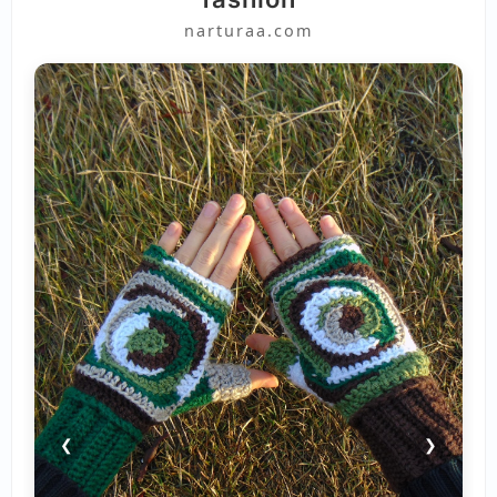
narturaa.com
❮
❯