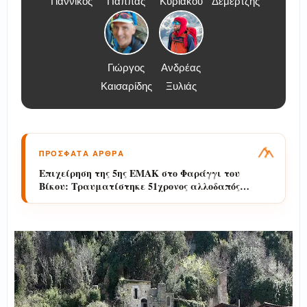
Γιαννικός
Παππάς
Κυριάκου
Δεμερτζής
Γιώργος
Ανδρέας
Καισαρίδης
Ξυλιάς
ΠΡΟΣΦΑΤΑ ΑΡΘΡΑ
Όλυμπος: Ανεξέλεγκτη ασυδοσία στα νερά
του βουνού — Το ατύχημα στον Ορλιά και η
απουσία φύλαξης