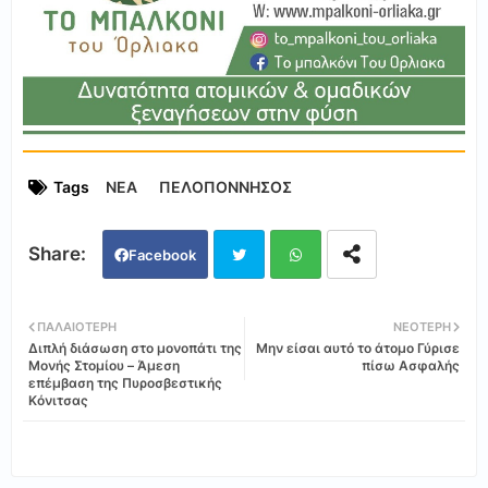
Tags
ΝΕΑ
ΠΕΛΟΠΟΝΝΗΣΟΣ
Facebook
Twi
Wh
ΠΑΛΑΙΌΤΕΡΗ
ΝΕΌΤΕΡΗ
Διπλή διάσωση στο μονοπάτι της
Μην είσαι αυτό το άτομο Γύρισε
tter
ats
Μονής Στομίου – Άμεση
πίσω Ασφαλής
επέμβαση της Πυροσβεστικής
Κόνιτσας
app