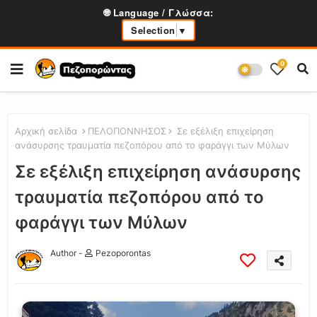
🌐 Language / Γλώσσα:
Selection
▼
0
Αρχική σελίδα
ΠΕΛΟΠΟΝΝΗΣΟΣ
Σε εξέλιξη επιχείρηση
ανάσυρσης τραυματία πεζοπόρου από το φαράγγι των Μύλων
Σε εξέλιξη επιχείρηση ανάσυρσης
τραυματία πεζοπόρου από το
φαράγγι των Μύλων
Author -
Pezoporontas