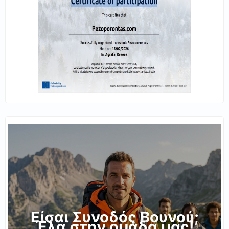
Είσαι Συνοδός Βουνού;
Έλα στην ομάδα μας!