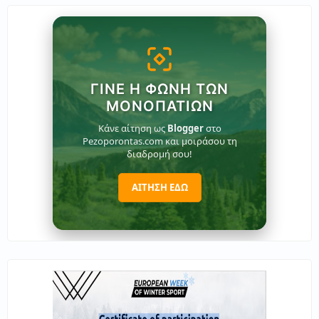
ΓΊΝΕ Η ΦΩΝΉ ΤΩΝ
ΜΟΝΟΠΑΤΙΏΝ
Κάνε αίτηση ως
Blogger
στο
Pezoporontas.com και μοιράσου τη
διαδρομή σου!
ΑΙΤΗΣΗ ΕΔΩ