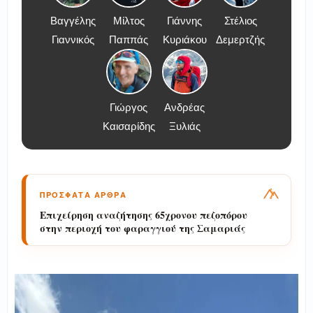
Βαγγέλης
Μίλτος
Γιάννης
Στέλιος
Γιαννικός
Παππάς
Κυριάκου
Δεμερτζής
Γιώργος
Ανδρέας
Καισαρίδης
Ξυλιάς
ΠΡΟΣΦΑΤΑ ΑΡΘΡΑ
Διάσωση πεζοπόρου τουρίστα στην περιοχή
των Κολυμπίων