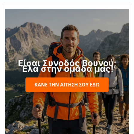
Είσαι Συνοδός Βουνού;
Έλα στην ομάδα μας!
ΚΆΝΕ ΤΗΝ ΑΊΤΗΣΉ ΣΟΥ ΕΔΏ