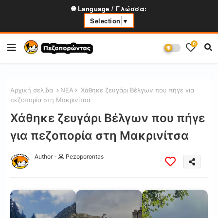
🌐 Language / Γλώσσα:
Selection
▼
0
Αρχική σελίδα
ΝΕΑ
Χάθηκε ζευγάρι Βέλγων που πήγε για
πεζοπορία στη Μακρινίτσα
Χάθηκε ζευγάρι Βέλγων που πήγε
για πεζοπορία στη Μακρινίτσα
Author -
Pezoporontas