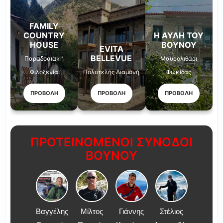
FAMILY
COUNTRY
Η ΑΥΛΉ ΤΟΥ
HOUSE
ΒΟΥΝΟΎ
EVITA
BELLEVUE
Παραδοσιακή
Μαυρολιθάρι
Φιλοξενία
Πολυτελής Διαμονή
Φωκίδας
ΠΡΟΒΟΛΗ
ΠΡΟΒΟΛΗ
ΠΡΟΒΟΛΗ
ΠΡΟΤΕΙΝΟΜΕΝΟΙ ΣΥΝΟΔΟΙ
ΒΟΥΝΟΥ
Βαγγέλης
Μίλτος
Γιάννης
Στέλιος