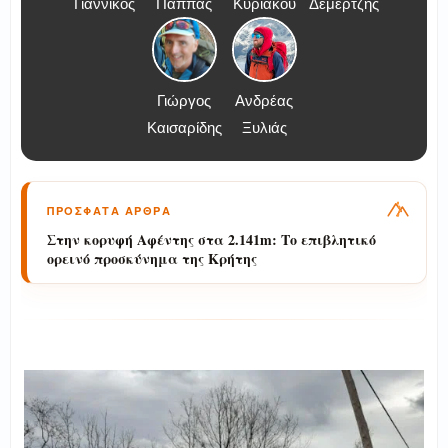
Γιαννικός
Παππάς
Κυριάκου
Δεμερτζής
Γιώργος
Ανδρέας
Καισαρίδης
Ξυλιάς
ΠΡΟΣΦΑΤΑ ΑΡΘΡΑ
Στην κορυφή Αφέντης στα 2.141m: Το επιβλητικό
ορεινό προσκύνημα της Κρήτης