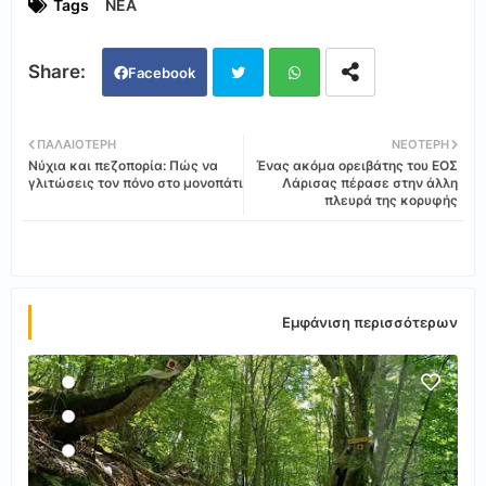
Tags
ΝΕΑ
Facebook
Twi
Wh
ΠΑΛΑΙΌΤΕΡΗ
ΝΕΌΤΕΡΗ
Νύχια και πεζοπορία: Πώς να
Ένας ακόμα ορειβάτης του ΕΟΣ
tter
ats
γλιτώσεις τον πόνο στο μονοπάτι
Λάρισας πέρασε στην άλλη
πλευρά της κορυφής
app
Εμφάνιση περισσότερων