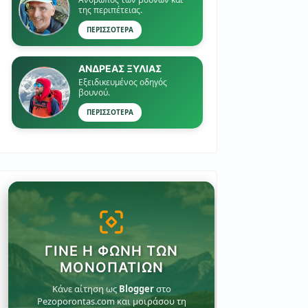
της περιπέτειας.
ΠΕΡΙΣΣΟΤΕΡΑ
ΑΝΔΡΕΑΣ ΞΥΛΙΑΣ
Εξειδικευμένος οδηγός
βουνού.
ΠΕΡΙΣΣΟΤΕΡΑ
ΓΊΝΕ Η ΦΩΝΉ ΤΩΝ
ΜΟΝΟΠΑΤΙΏΝ
Κάνε αίτηση ως
Blogger
στο
Pezoporontas.com και μοιράσου τη