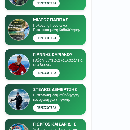
ΠΕΡΙΣΣΟΤΕΡΑ
ΜΙΛΤΟΣ ΠΑΠΠΑΣ
Πολυετής Πορεία και
Πιστοποιημένη Καθοδήγηση.
ΠΕΡΙΣΣΟΤΕΡΑ
ΓΙΑΝΝΗΣ ΚΥΡΙΑΚΟΥ
Γνώση, Εμπειρία και Ασφάλεια
στο Βουνό.
ΠΕΡΙΣΣΟΤΕΡΑ
ΣΤΕΛΙΟΣ ΔΕΜΕΡΤΖΗΣ
Πιστοποιημένη καθοδήγηση
και αγάπη για τη φύση.
ΠΕΡΙΣΣΟΤΕΡΑ
ΓΙΏΡΓΟΣ ΚΑΙΣΑΡΙΔΗΣ
Άνθρωπος των βουνών και