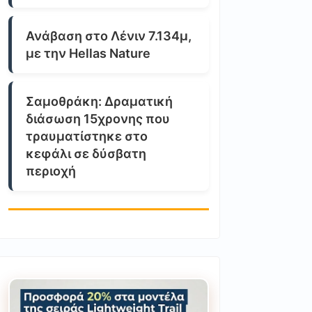
Ανάβαση στο Λένιν 7.134μ,
με την Hellas Nature
Σαμοθράκη: Δραματική
διάσωση 15χρονης που
τραυματίστηκε στο
κεφάλι σε δύσβατη
περιοχή