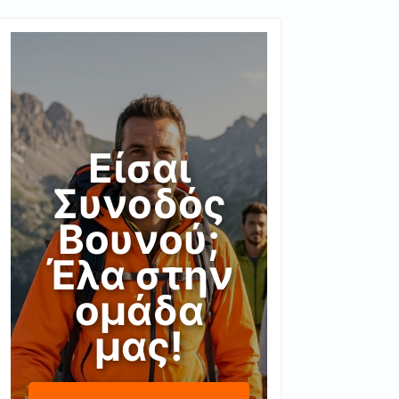
Είσαι
Συνοδός
Βουνού;
Έλα στην
ομάδα
μας!