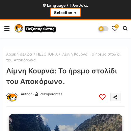
🌐 Language / Γλώσσα:
Selection
▼
0
Αρχική σελίδα
ΠΕΖΟΠΟΡΙΑ
Λίμνη Κουρνά: Το ήρεμο στολίδι
του Αποκόρωνα.
Λίμνη Κουρνά: Το ήρεμο στολίδι
του Αποκόρωνα.
Author -
Pezoporontas