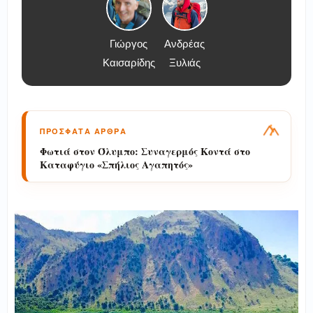
Γιώργος
Ανδρέας
Καισαρίδης
Ξυλιάς
ΠΡΟΣΦΑΤΑ ΑΡΘΡΑ
Γίνε «Συνοδός Βουνού»: Η Νέα Ειδικότητα
στην 1η ΣΑΕΚ Λάρισας (2026–2027)