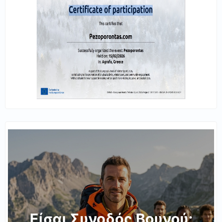
Είσαι Συνοδός Βουνού;