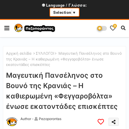
🌐 Language / Γλώσσα:
Selection
▼
0
Αρχική σελίδα
ΣΥΛΛΟΓΟΙ
Μαγευτική Πανσέληνος στο Βουνό
της Κρανιάς – Η καθιερωμένη «Φεγγαροβόλτα» ένωσε
εκατοντάδες επισκέπτες
Μαγευτική Πανσέληνος στο
Βουνό της Κρανιάς – Η
καθιερωμένη «Φεγγαροβόλτα»
ένωσε εκατοντάδες επισκέπτες
Author -
Pezoporontas