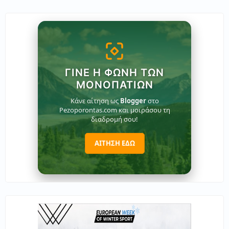
ΓΊΝΕ Η ΦΩΝΉ ΤΩΝ
ΜΟΝΟΠΑΤΙΏΝ
Κάνε αίτηση ως
Blogger
στο
Pezoporontas.com και μοιράσου τη
διαδρομή σου!
ΑΙΤΗΣΗ ΕΔΩ