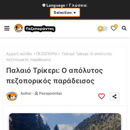
🌐 Language / Γλώσσα:
Selection
▼
0
Αρχική σελίδα
ΠΕΖΟΠΟΡΙΑ
Παλαιό Τρίκερι: Ο απόλυτος
πεζοπορικός παράδεισος
Παλαιό Τρίκερι: Ο απόλυτος
πεζοπορικός παράδεισος
Author -
Pezoporontas