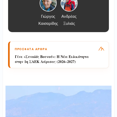
Γιώργος
Ανδρέας
Καισαρίδης
Ξυλιάς
ΠΡΟΣΦΑΤΑ ΑΡΘΡΑ
Ανάβαση στο Λένιν 7.134μ, με την Hellas
Nature