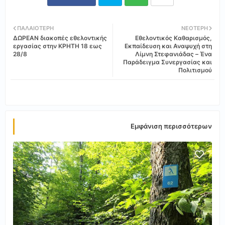
Twi
Wh
ΠΑΛΑΙΌΤΕΡΗ
ΝΕΌΤΕΡΗ
ΔΩΡΕΑΝ διακοπές εθελοντικής
Εθελοντικός Καθαρισμός,
tter
ats
εργασίας στην ΚΡΗΤΗ 18 εως
Εκπαίδευση και Αναψυχή στη
28/8
Λίμνη Στεφανιάδας – Ένα
Παράδειγμα Συνεργασίας και
app
Πολιτισμού
Εμφάνιση περισσότερων