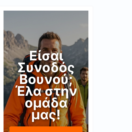
Είσαι
Συνοδός
Βουνού;
Έλα στην
ομάδα
μας!