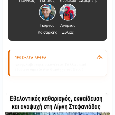
Γιαννικός
Παππάς
Κυριάκου
Δεμερτζής
Γιώργος
Ανδρέας
Καισαρίδης
Ξυλιάς
ΠΡΟΣΦΑΤΑ ΑΡΘΡΑ
Διάσωση πεζοπόρου τουρίστα στην περιοχή
των Κολυμπίων