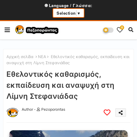
🌐 Language / Γλώσσα:
Selection
▼
0
Αρχική σελίδα
ΝΕΑ
Εθελοντικός καθαρισμός, εκπαίδευση και
αναψυχή στη Λίμνη Στεφανιάδας
Εθελοντικός καθαρισμός,
εκπαίδευση και αναψυχή στη
Λίμνη Στεφανιάδας
Author -
Pezoporontas