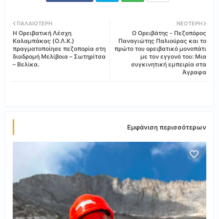
Twi
Wh
ΠΑΛΑΙΌΤΕΡΗ
ΝΕΌΤΕΡΗ
Η Ορειβατική Λέσχη
Ο Ορειβάτης - Πεζοπόρος
tter
ats
Καλαμπάκας (Ο.Λ.Κ.)
Παναγιώτης Παλιούρας και το
πραγματοποίησε πεζοπορία στη
πρώτο του ορειβατικό μονοπάτι
διαδρομή Μελίβοια – Σωτηρίτσα
με τον εγγονό του: Μια
app
– Βελίκα.
συγκινητική εμπειρία στα
Άγραφα
Εμφάνιση περισσότερων