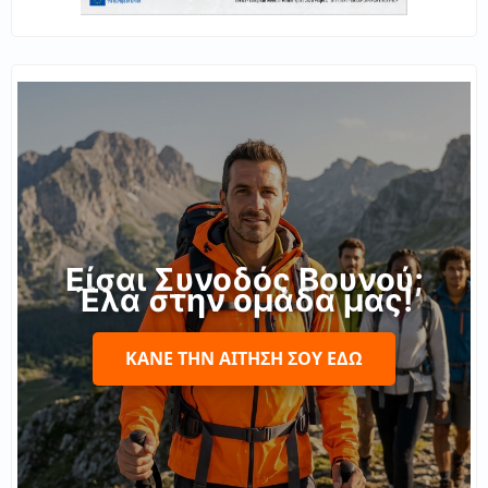
Είσαι Συνοδός Βουνού;
Έλα στην ομάδα μας!
ΚΆΝΕ ΤΗΝ ΑΊΤΗΣΉ ΣΟΥ ΕΔΏ