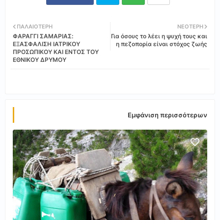
Twi
Wh
ΠΑΛΑΙΌΤΕΡΗ
ΝΕΌΤΕΡΗ
ΦΑΡΑΓΓΙ ΣΑΜΑΡΙΑΣ:
Για όσους το λέει η ψυχή τους και
tter
ats
ΕΞΑΣΦΑΛΙΣΗ ΙΑΤΡΙΚΟΥ
η πεζοπορία είναι στόχος ζωής
ΠΡΟΣΩΠΙΚΟΥ ΚΑΙ ΕΝΤΟΣ ΤΟΥ
ΕΘΝΙΚΟΥ ΔΡΥΜΟΥ
app
Εμφάνιση περισσότερων