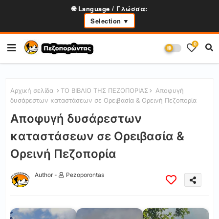
🌐 Language / Γλώσσα:
Selection
▼
0
Αρχική σελίδα
ΤΟ ΒΙΒΛΙΟ ΤΗΣ ΠΕΖΟΠΟΡΙΑΣ
Αποφυγή
δυσάρεστων καταστάσεων σε Ορειβασία & Ορεινή Πεζοπορία
Αποφυγή δυσάρεστων
καταστάσεων σε Ορειβασία &
Ορεινή Πεζοπορία
Author -
Pezoporontas