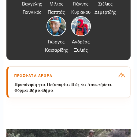
Βαγγέλης
Μίλτος
Γιάννης
Στέλιος
Γιαννικός
Παππάς
Κυριάκου
Δεμερτζής
Γιώργος
Ανδρέας
Καισαρίδης
Ξυλιάς
ΠΡΟΣΦΑΤΑ ΑΡΘΡΑ
Προπόνηση για Πεζοπορία: Πώς να Αποκτήσετε
Φόρμα Βήμα-Βήμα