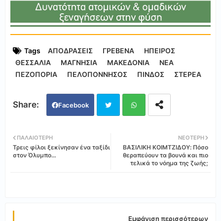
Tags
ΑΠΟΔΡΑΣΕΙΣ
ΓΡΕΒΕΝΑ
ΗΠΕΙΡΟΣ
ΘΕΣΣΑΛΙΑ
ΜΑΓΝΗΣΙΑ
ΜΑΚΕΔΟΝΙΑ
ΝΕΑ
ΠΕΖΟΠΟΡΙΑ
ΠΕΛΟΠΟΝΝΗΣΟΣ
ΠΙΝΔΟΣ
ΣΤΕΡΕΑ
Facebook
Twi
Wh
ΠΑΛΑΙΌΤΕΡΗ
ΝΕΌΤΕΡΗ
Τρεις φίλοι ξεκίνησαν ένα ταξίδι
ΒΑΣΙΛΙΚΗ ΚΟΙΜΤΖΙΔΟΥ: Πόσο
tter
ats
στον Όλυμπο…
θεραπεύουν τα βουνά και πιο
τελικά το νόημα της ζωής;
app
Εμφάνιση περισσότερων