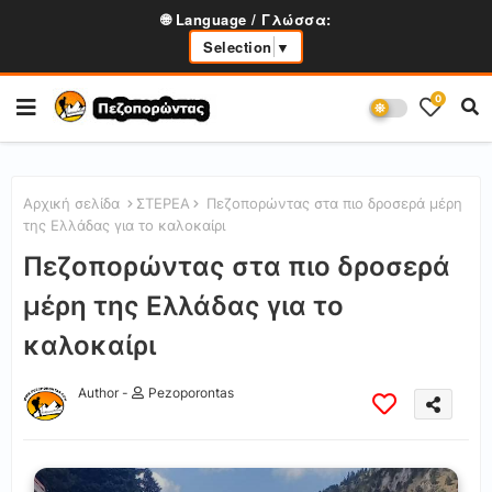
🌐 Language / Γλώσσα:
Selection
▼
0
Αρχική σελίδα
ΣΤΕΡΕΑ
Πεζοπορώντας στα πιο δροσερά μέρη
της Ελλάδας για το καλοκαίρι
Πεζοπορώντας στα πιο δροσερά
μέρη της Ελλάδας για το
καλοκαίρι
Author -
Pezoporontas