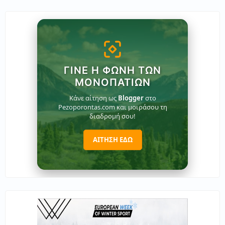
ΓΊΝΕ Η ΦΩΝΉ ΤΩΝ
ΜΟΝΟΠΑΤΙΏΝ
Κάνε αίτηση ως
Blogger
στο
Pezoporontas.com και μοιράσου τη
διαδρομή σου!
ΑΙΤΗΣΗ ΕΔΩ