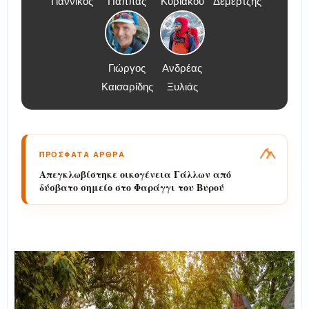
Γιαννικός
Παππάς
Κυριάκου
Δεμερτζής
Γιώργος
Ανδρέας
Καισαρίδης
Ξυλιάς
ΠΡΟΣΦΑΤΑ ΑΡΘΡΑ
Απεγκλωβίστηκε οικογένεια Γάλλων από
δύσβατο σημείο στο Φαράγγι του Βυρού