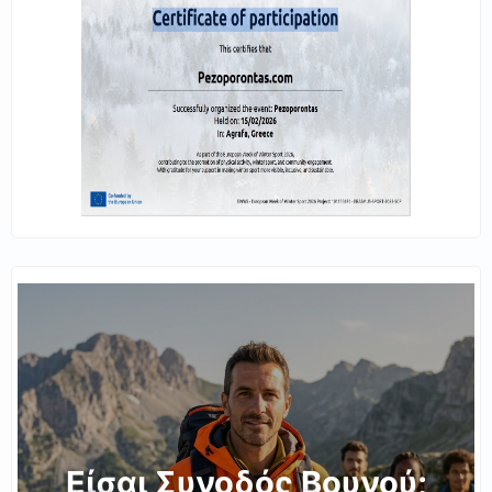
Είσαι Συνοδός Βουνού;