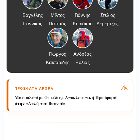
Βαγγέλης
Μίλτος
Γιάννης
Στέλιος
Γιαννικός
Παππάς
Κυριάκου
Δεμερτζής
Γιώργος
Ανδρέας
Καισαρίδης
Ξυλιάς
ΠΡΟΣΦΑΤΑ ΑΡΘΡΑ
Μαυρολιθάρι Φωκίδας: Αποκλειστική Προσφορά
στην «Αυλή του Βουνού»