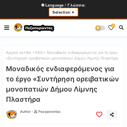
🌐 Language / Γλώσσα:
Selection
▼
0
Αρχική σελίδα
ΝΕΑ
Μοναδικός ενδιαφερόμενος για το έργο
«Συντήρηση ορειβατικών μονοπατιών Δήμου Λίμνης Πλαστήρα
Μοναδικός ενδιαφερόμενος για
το έργο «Συντήρηση ορειβατικών
μονοπατιών Δήμου Λίμνης
Πλαστήρα
Author -
Pezoporontas