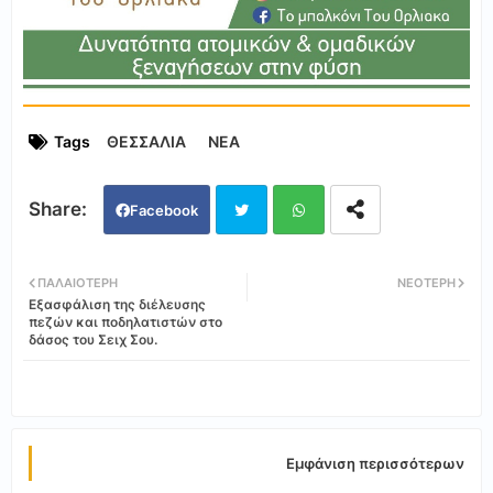
Tags
ΘΕΣΣΑΛΙΑ
ΝΕΑ
Facebook
Twi
Wh
ΠΑΛΑΙΌΤΕΡΗ
ΝΕΌΤΕΡΗ
Εξασφάλιση της διέλευσης
tter
ats
πεζών και ποδηλατιστών στο
δάσος του Σειχ Σου.
app
Εμφάνιση περισσότερων