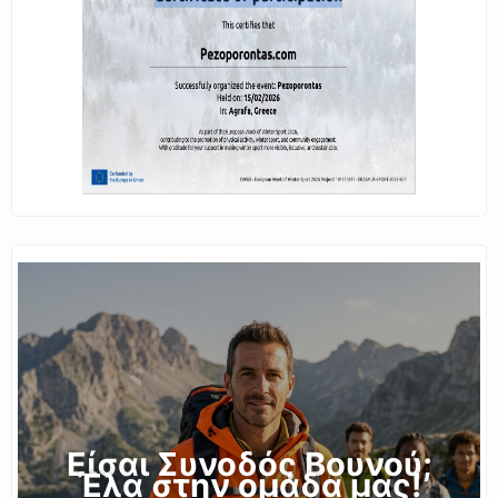
Είσαι Συνοδός Βουνού;
Έλα στην ομάδα μας!